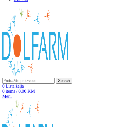
Search
0
Lista želja
0
items
/
0,00
KM
Meni