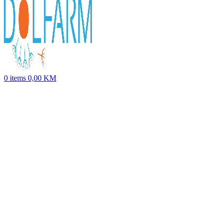
0
items
0,00
KM