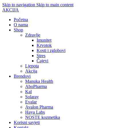
Skip to navigation
Skip to main content
AKCIJA
Početna
O nama
Shop
Zdravlje
Imunitet
Krvotok
Kosti i zglobovi
Stres
Čajevi
Ljepota
Akcija
Brendovi
Manuka Health
AboPharma
Kal
Solaray
Evalar
Avalon Pharma
Haya Labs
NOSTE kozmetika
Korisni savjeti
Kontakt