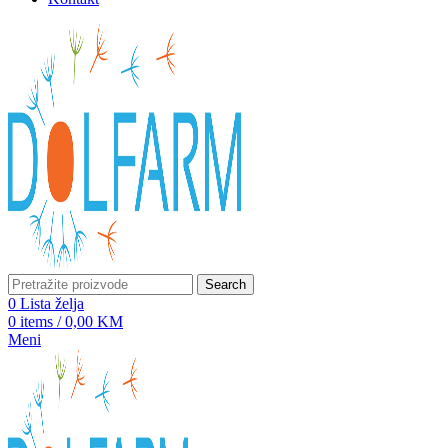
Search
0
Lista želja
0
items
/
0,00
KM
Meni