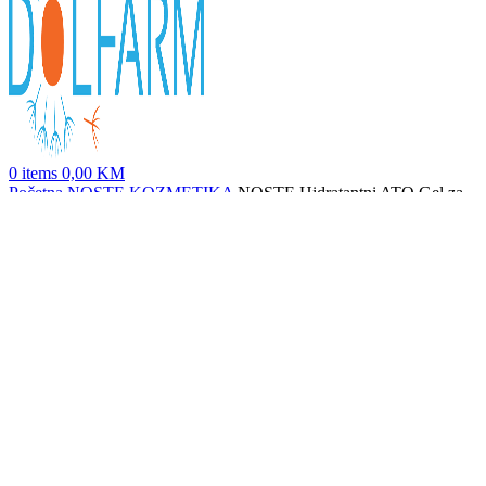
0
items
0,00
KM
Početna
NOSTE KOZMETIKA
NOSTE Hidratantni ATO Gel za
Pranje s Biodtox Efektom 400 g
NOSTE Cellike Krema za Intenzivnu Hidrataciju i Umirivanje 200
g
143,60
KM
Nazad na proizvode