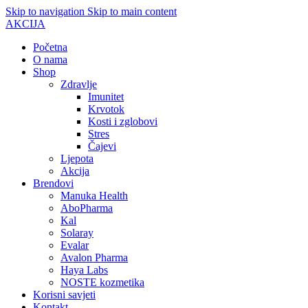
Skip to navigation
Skip to main content
AKCIJA
Početna
O nama
Shop
Zdravlje
Imunitet
Krvotok
Kosti i zglobovi
Stres
Čajevi
Ljepota
Akcija
Brendovi
Manuka Health
AboPharma
Kal
Solaray
Evalar
Avalon Pharma
Haya Labs
NOSTE kozmetika
Korisni savjeti
Kontakt