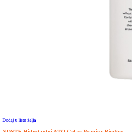
Dodaj u listu želja
NOSTE Hidratantni ATO Gel za Pranje s Biodtox