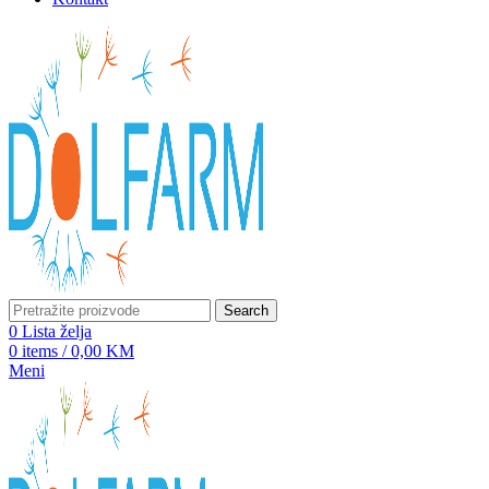
Search
0
Lista želja
0
items
/
0,00
KM
Meni