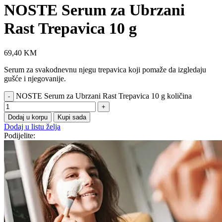
NOSTE Serum za Ubrzani
Rast Trepavica 10 g
69,40
KM
Serum za svakodnevnu njegu trepavica koji pomaže da izgledaju
gušće i njegovanije.
NOSTE Serum za Ubrzani Rast Trepavica 10 g količina
Dodaj u korpu
Kupi sada
Dodaj u listu želja
Podijelite: