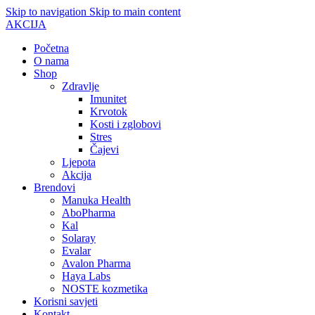
Skip to navigation
Skip to main content
AKCIJA
Početna
O nama
Shop
Zdravlje
Imunitet
Krvotok
Kosti i zglobovi
Stres
Čajevi
Ljepota
Akcija
Brendovi
Manuka Health
AboPharma
Kal
Solaray
Evalar
Avalon Pharma
Haya Labs
NOSTE kozmetika
Korisni savjeti
Kontakt