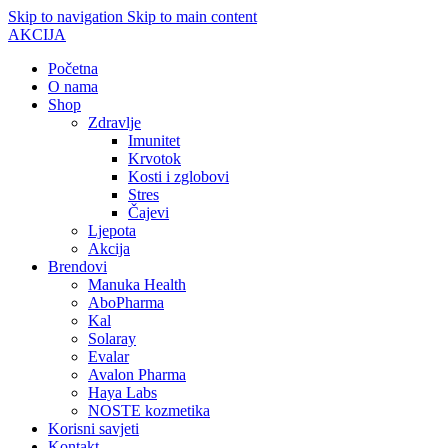
Skip to navigation
Skip to main content
AKCIJA
Početna
O nama
Shop
Zdravlje
Imunitet
Krvotok
Kosti i zglobovi
Stres
Čajevi
Ljepota
Akcija
Brendovi
Manuka Health
AboPharma
Kal
Solaray
Evalar
Avalon Pharma
Haya Labs
NOSTE kozmetika
Korisni savjeti
Kontakt