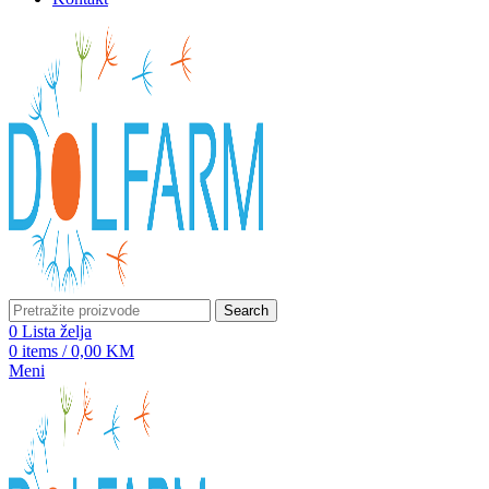
Search
0
Lista želja
0
items
/
0,00
KM
Meni