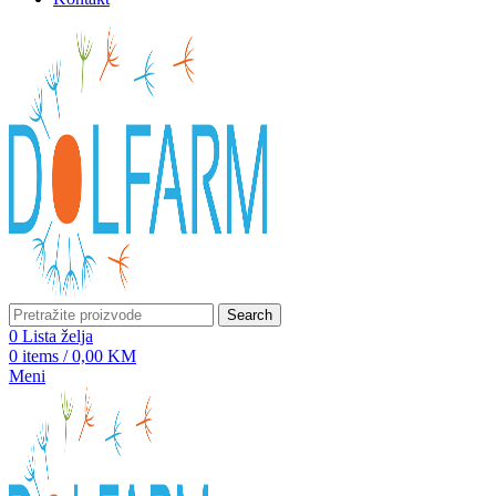
Search
0
Lista želja
0
items
/
0,00
KM
Meni