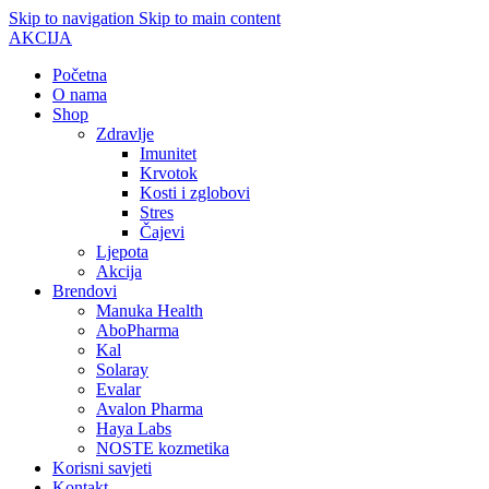
Skip to navigation
Skip to main content
AKCIJA
Početna
O nama
Shop
Zdravlje
Imunitet
Krvotok
Kosti i zglobovi
Stres
Čajevi
Ljepota
Akcija
Brendovi
Manuka Health
AboPharma
Kal
Solaray
Evalar
Avalon Pharma
Haya Labs
NOSTE kozmetika
Korisni savjeti
Kontakt