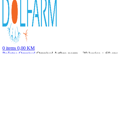
0
items
0,00
KM
Početna
Omnival
Omnival Arthro norm – 30 kesica + 60 cps
Omnival Immun kapsule - 150 cps
120,00
KM
Nazad na proizvode