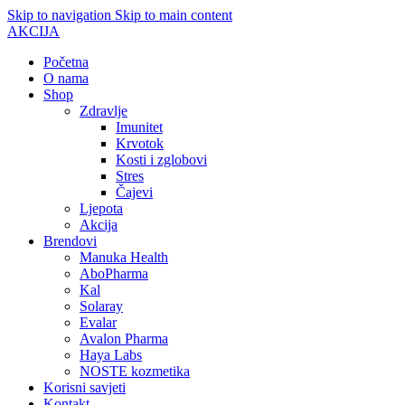
Skip to navigation
Skip to main content
AKCIJA
Početna
O nama
Shop
Zdravlje
Imunitet
Krvotok
Kosti i zglobovi
Stres
Čajevi
Ljepota
Akcija
Brendovi
Manuka Health
AboPharma
Kal
Solaray
Evalar
Avalon Pharma
Haya Labs
NOSTE kozmetika
Korisni savjeti
Kontakt