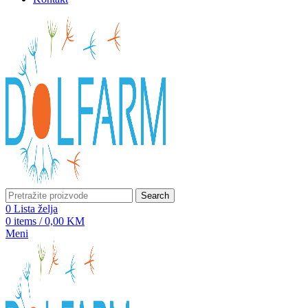
Search
0
Lista želja
0
items
/
0,00
KM
Meni