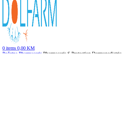
0
items
0,00
KM
Početna
Pharmaceris
Pharmaceris S Protection Dermopediatric
dječja krema za zaštitu od sunca Spf 50+ 125ml
Pharmaceris PYSIOPURIC – GEL fiziološki gel za čišćenje 190 ml
31,50
KM
Nazad na proizvode