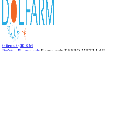
0
items
0,00
KM
Početna
Pharmaceris
Pharmaceris T SEBO-MICELLAR
Antibakterijski micelarni rastvor 200ml
Pharmaceris T SEBO-ALMOND PEEL Eksfolirajuća noćna krema
sa 10% mandelične kiseline 50 ml
76,60
KM
Nazad na proizvode