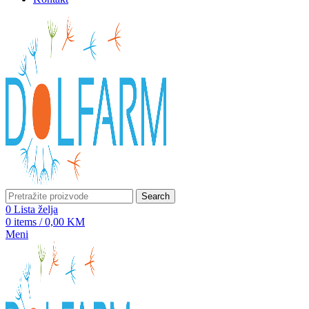
Search
0
Lista želja
0
items
/
0,00
KM
Meni