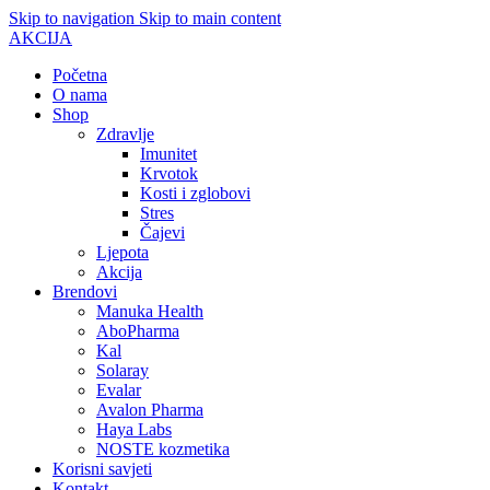
Skip to navigation
Skip to main content
AKCIJA
Početna
O nama
Shop
Zdravlje
Imunitet
Krvotok
Kosti i zglobovi
Stres
Čajevi
Ljepota
Akcija
Brendovi
Manuka Health
AboPharma
Kal
Solaray
Evalar
Avalon Pharma
Haya Labs
NOSTE kozmetika
Korisni savjeti
Kontakt