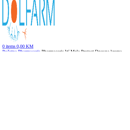
0
items
0,00
KM
Početna
Pharmaceris
Pharmaceris W Mela Protect Dnevna krema
SPF 50+ 50ml
Pharmaceris W Depigment Intense noćna krema 50ml
120,00
KM
Nazad na proizvode