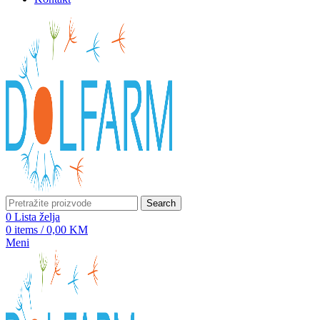
Search
0
Lista želja
0
items
/
0,00
KM
Meni