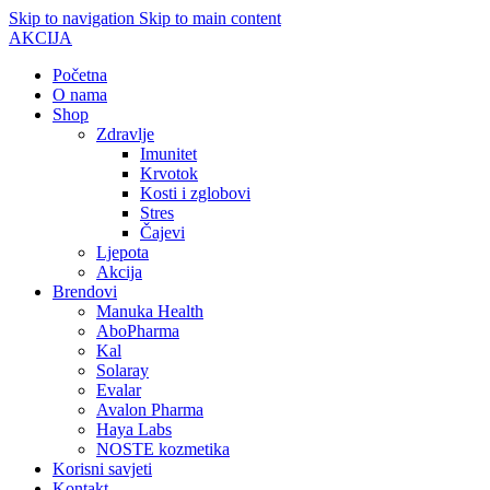
Skip to navigation
Skip to main content
AKCIJA
Početna
O nama
Shop
Zdravlje
Imunitet
Krvotok
Kosti i zglobovi
Stres
Čajevi
Ljepota
Akcija
Brendovi
Manuka Health
AboPharma
Kal
Solaray
Evalar
Avalon Pharma
Haya Labs
NOSTE kozmetika
Korisni savjeti
Kontakt