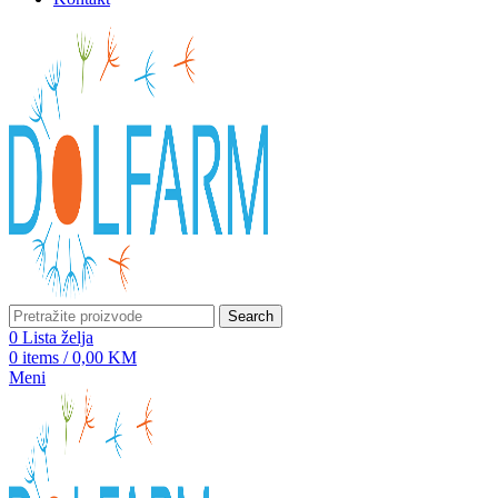
Search
0
Lista želja
0
items
/
0,00
KM
Meni