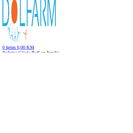
0
items
0,00
KM
Početna
Gloria
Roll on ženski
Roll on za muškarce
12,00
KM
Nazad na proizvode