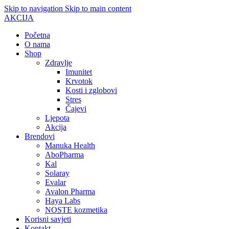
Skip to navigation
Skip to main content
AKCIJA
Početna
O nama
Shop
Zdravlje
Imunitet
Krvotok
Kosti i zglobovi
Stres
Čajevi
Ljepota
Akcija
Brendovi
Manuka Health
AboPharma
Kal
Solaray
Evalar
Avalon Pharma
Haya Labs
NOSTE kozmetika
Korisni savjeti
Kontakt