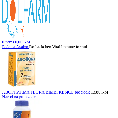
0
items
0,00
KM
Početna
Avalon
Rotbackchen Vital Immune formula
ABOPHARMA FLORA BIMBI KESICE probiotik
13,80
KM
Nazad na proizvode