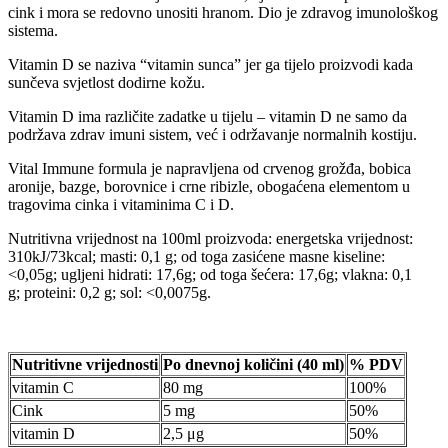
cink i mora se redovno unositi hranom. Dio je zdravog imunološkog
sistema.
Vitamin D se naziva “vitamin sunca” jer ga tijelo proizvodi kada
sunčeva svjetlost dodirne kožu.
Vitamin D ima različite zadatke u tijelu – vitamin D ne samo da
podržava zdrav imuni sistem, već i održavanje normalnih kostiju.
Vital Immune formula je napravljena od crvenog grožđa, bobica
aronije, bazge, borovnice i crne ribizle, obogaćena elementom u
tragovima cinka i vitaminima C i D.
Nutritivna vrijednost na 100ml proizvoda: energetska vrijednost:
310kJ/73kcal; masti: 0,1 g; od toga zasićene masne kiseline:
<0,05g; ugljeni hidrati: 17,6g; od toga šećera: 17,6g; vlakna: 0,1
g; proteini: 0,2 g; sol: <0,0075g.
Nutritivne vrijednosti
Po dnevnoj količini (40 ml)
% PDV
vitamin C
80 mg
100%
Cink
5 mg
50%
vitamin D
2,5 μg
50%