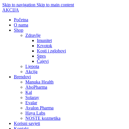
Skip to navigation
Skip to main content
AKCIJA
Početna
O nama
Shop
Zdravlje
Imunitet
Krvotok
Kosti i zglobovi
Stres
Čajevi
Ljepota
Akcija
Brendovi
Manuka Health
AboPharma
Kal
Solaray
Evalar
Avalon Pharma
Haya Labs
NOSTE kozmetika
Korisni savjeti
Kontakt