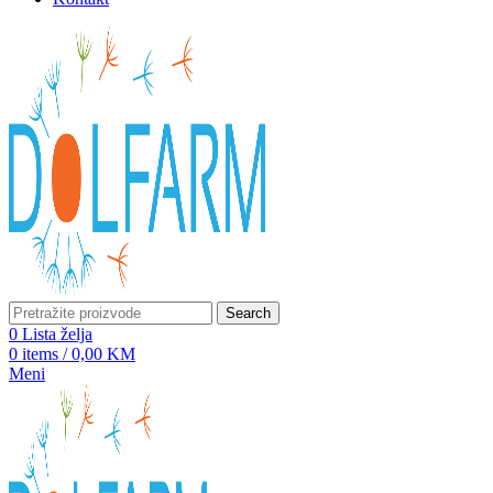
Search
0
Lista želja
0
items
/
0,00
KM
Meni