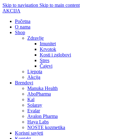
Skip to navigation
Skip to main content
AKCIJA
Početna
O nama
Shop
Zdravlje
Imunitet
Krvotok
Kosti i zglobovi
Stres
Čajevi
Ljepota
Akcija
Brendovi
Manuka Health
AboPharma
Kal
Solaray
Evalar
Avalon Pharma
Haya Labs
NOSTE kozmetika
Korisni savjeti
Kontakt