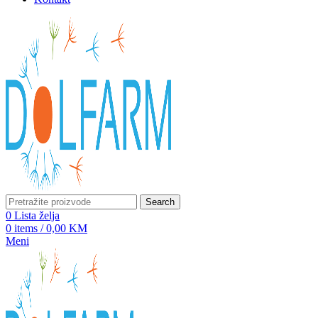
Search
0
Lista želja
0
items
/
0,00
KM
Meni