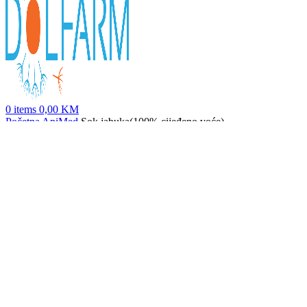
0
items
0,00
KM
Početna
ApiMed
Sok jabuka(100% cijeđeno voće)
Sok Šumska Brusnica (100% cijeđeno voće)
10,95
KM
Nazad na proizvode