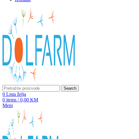
Search
0
Lista želja
0
items
/
0,00
KM
Meni