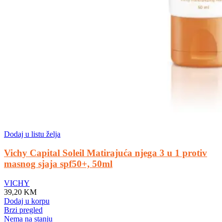
Dodaj u listu želja
Vichy Capital Soleil Matirajuća njega 3 u 1 protiv
masnog sjaja spf50+, 50ml
VICHY
39,20
KM
Dodaj u korpu
Brzi pregled
Nema na stanju