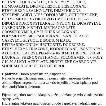
BUTANE, AQUA / WATER, DICAPRYLYL ETHER,
HOMOSALATE, DROMETRIZOLE TRISILOXANE,
ETHYLHEXYL SALICYLATE, DIMETHICONE,
STYRENE/ACRYLATES COPOLYMER, OCTOCRYLENE,
BUTYL METHOXYDIBENZOYLMETHANE, PEG-30
DIPOLYHYDROXYSTEARATE, NYLON-12, DICAPRYLYL
CARBONATE, METHYL METHACRYLATE
CROSSPOLYMER, CYCLOHEXASILOXANE,
POLYMETHYLSILSESQUIOXANE, p-ANISIC ACID,
CAPRYLYL GLYCOL, DISODIUM EDTA,
DISTEARDIMONIUM HECTORITE, DODECENE,
ETHYLHEXYL TRIAZONE, ISODODECANE, ISOSTEARYL
ALCOHOL, LAURYL PEG/PPG-18/18 METHICONE, PEG-8
LAURATE, PHENOXYETHANOL, POLOXAMER 407, POLY
C10-30 ALKYL ACRYLATE, PROPYLENE CARBONATE,
SODIUM CHLORIDE, TOCOPHEROL
Upotreba
: Dobro protresite prije upotrebe.
Nanesite prije izlaganja suncu i ponavljajte nanošenje često i
obilno.Hipoalergena formula za vrlo osjetljivu kožu ispitana pod
dermatološkim nadzorom.
Pijesak se jednostavno uklanja s kože i održana je vrlo visoka zaštita
dječije kože.
Hidratantna tekstura nudi osjećaj ugode i sprečava nadraživanje pri