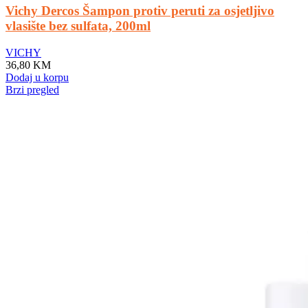
Vichy Dercos Šampon protiv peruti za osjetljivo
vlasište bez sulfata, 200ml
VICHY
36,80
KM
Dodaj u korpu
Brzi pregled