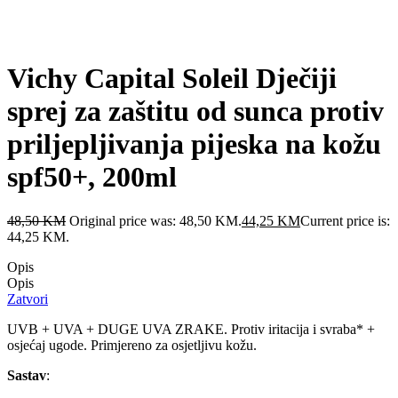
Vichy Capital Soleil Dječiji
sprej za zaštitu od sunca protiv
priljepljivanja pijeska na kožu
spf50+, 200ml
48,50
KM
Original price was: 48,50 KM.
44,25
KM
Current price is:
44,25 KM.
Opis
Opis
Zatvori
UVB + UVA + DUGE UVA ZRAKE. Protiv iritacija i svraba* +
osjećaj ugode. Primjereno za osjetljivu kožu.
Sastav
: