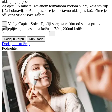
uklanjanju pijeska.
Za djecu. S mineralizovanom termalnom vodom Vichy koja smiruje,
jača i obnavlja kožu. Pijesak se jednostavno uklanja s kože čime je
očuvana vrlo visoka zaštita.
Vichy Capital Soleil Dječiji sprej za zaštitu od sunca protiv
priljepljivanja pijeska na kožu spf50+, 200ml količina
Dodaj u korpu
Kupi sada
Dodaj u listu želja
Podijelite: