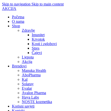
Skip to navigation
Skip to main content
AKCIJA
Početna
O nama
Shop
Zdravlje
Imunitet
Krvotok
Kosti i zglobovi
Stres
Čajevi
Ljepota
Akcija
Brendovi
Manuka Health
AboPharma
Kal
Solaray
Evalar
Avalon Pharma
Haya Labs
NOSTE kozmetika
Korisni savjeti
Kontakt