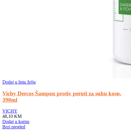
Dodaj u listu želja
Vichy Dercos Šampon protiv peruti za suhu kosu,
390ml
VICHY
48,10
KM
Dodaj u korpu
Brzi pregled