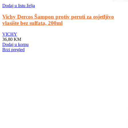
Dodaj u listu želja
Vichy Dercos Šampon protiv peruti za osjetljivo
vlasište bez sulfata, 200ml
VICHY
36,80
KM
Dodaj u korpu
Brzi pregled