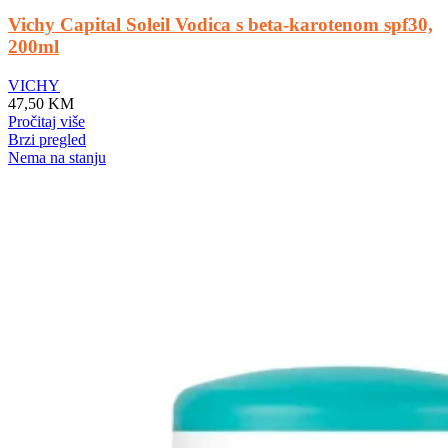
Vichy Capital Soleil Vodica s beta-karotenom spf30,
200ml
VICHY
47,50
KM
Pročitaj više
Brzi pregled
Nema na stanju