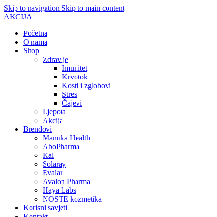
Skip to navigation
Skip to main content
AKCIJA
Početna
O nama
Shop
Zdravlje
Imunitet
Krvotok
Kosti i zglobovi
Stres
Čajevi
Ljepota
Akcija
Brendovi
Manuka Health
AboPharma
Kal
Solaray
Evalar
Avalon Pharma
Haya Labs
NOSTE kozmetika
Korisni savjeti
Kontakt