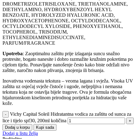
DROMETRIZOLETRISILOXANE, TRIETHANOLAMINE,
DIETHYLAMINO, HYDROXYBENZOYL HEXYL
BENZOATE, HYDROLYZED HYALURONIC ACID,
HYDROXYACETOPHENONE, OCTYLDODECANOL,
OCTYLDODECYL XYLOSIDE, PHENOXYETHANOL,
TOCOPHEROL, TRISODIUM,
ETHYLENEDIAMINEDISUCCINATE,
PARFUM/FRAGRANCE
Upotreba
: Zaoptimalnu zaštitu prije izlaganja suncu snažno
protresite, bogato nanesite i dobro razmažite kružnim pokretima po
cijelom tijelu. Ponavljajte nanošenje često kako biste održali nivo
zaštite, naročito nakon plivanja, znojenja ili brisanja.
Inovativna vodenasta tekstura – veoma lagana i svježa. Visoka UV
zaštita uz osjećaj svježe čistoće i ugode, neljepljiva i nemasna
tekstura koja ne ostavlja bijele tragove. Ova je formula obogaćena
hijaluronskom kiselinom prirodnog porijekla za hidrataciju vaše
kože.
Vichy Capital Soleil Hidratantna vodica za zaštitu od sunca za
lice i tijelo spf30, 200ml količina
Dodaj u korpu
Kupi sada
Dodaj u listu želja
Podijelite: