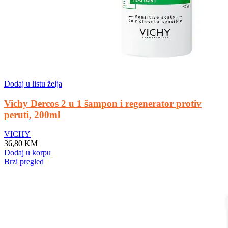
Dodaj u listu želja
Vichy Dercos 2 u 1 šampon i regenerator protiv
peruti, 200ml
VICHY
36,80
KM
Dodaj u korpu
Brzi pregled