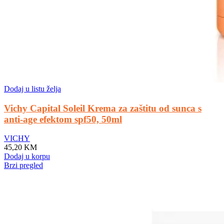
Dodaj u listu želja
Vichy Capital Soleil Krema za zaštitu od sunca s
anti-age efektom spf50, 50ml
VICHY
45,20
KM
Dodaj u korpu
Brzi pregled