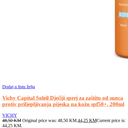
Dodaj u listu želja
Vichy Capital Soleil Dječiji sprej za zaštitu od sunca
protiv priljepljivanja pijeska na kožu spf50+, 200ml
VICHY
48,50
KM
Original price was: 48,50 KM.
44,25
KM
Current price is:
44,25 KM.