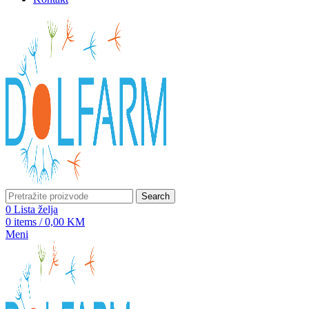
Search
0
Lista želja
0
items
/
0,00
KM
Meni