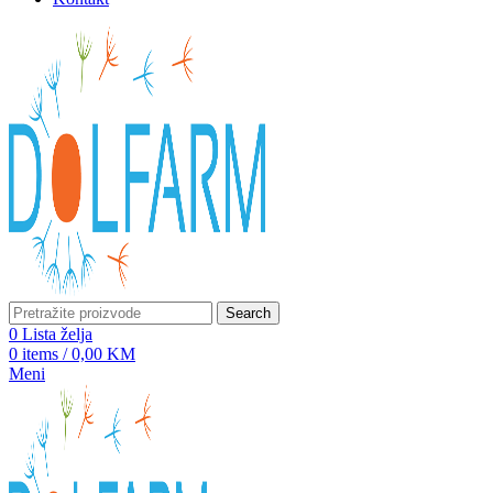
Search
0
Lista želja
0
items
/
0,00
KM
Meni