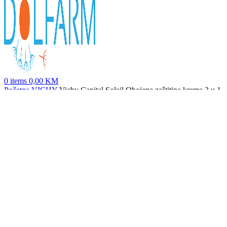
0
items
0,00
KM
Početna
VICHY
Vichy Capital Soleil Obojena zaštitina krema 3 u 1
spf50+ protiv tamnih mrlja, 50ml
Vichy Capital Soleil Matirajuća njega 3 u 1 protiv masnog sjaja
spf50+, 50ml
39,20
KM
Nazad na proizvode