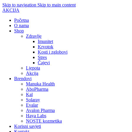
Skip to navigation
Skip to main content
AKCIJA
Početna
O nama
Shop
Zdravlje
Imunitet
Krvotok
Kosti i zglobovi
Stres
Čajevi
Ljepota
Akcija
Brendovi
Manuka Health
AboPharma
Kal
Solaray
Evalar
Avalon Pharma
Haya Labs
NOSTE kozmetika
Korisni savjeti
Kontakt