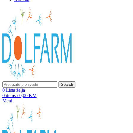
Search
0
Lista želja
0
items
/
0,00
KM
Meni