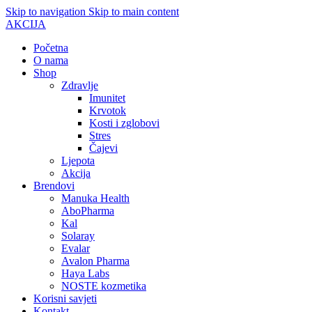
Skip to navigation
Skip to main content
AKCIJA
Početna
O nama
Shop
Zdravlje
Imunitet
Krvotok
Kosti i zglobovi
Stres
Čajevi
Ljepota
Akcija
Brendovi
Manuka Health
AboPharma
Kal
Solaray
Evalar
Avalon Pharma
Haya Labs
NOSTE kozmetika
Korisni savjeti
Kontakt