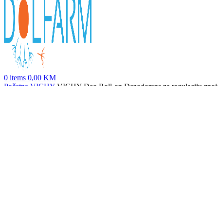
0
items
0,00
KM
Početna
VICHY
VICHY Deo Roll-on Dezodorans za regulaciju znojenj
Vichy Homme Antiperspirant roll-on za zaštitu od znojenja do 72h
25
Nazad na proizvode