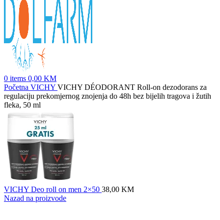
0
items
0,00
KM
Početna
VICHY
VICHY DÉODORANT Roll-on dezodorans za
regulaciju prekomjernog znojenja do 48h bez bijelih tragova i žutih
fleka, 50 ml
VICHY Deo roll on men 2×50
38,00
KM
Nazad na proizvode