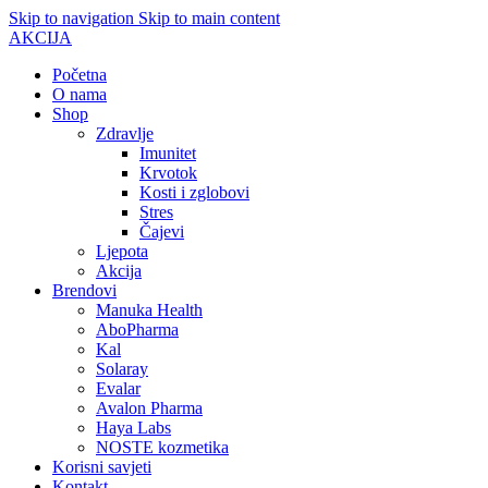
Skip to navigation
Skip to main content
AKCIJA
Početna
O nama
Shop
Zdravlje
Imunitet
Krvotok
Kosti i zglobovi
Stres
Čajevi
Ljepota
Akcija
Brendovi
Manuka Health
AboPharma
Kal
Solaray
Evalar
Avalon Pharma
Haya Labs
NOSTE kozmetika
Korisni savjeti
Kontakt