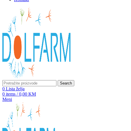
Search
0
Lista želja
0
items
/
0,00
KM
Meni