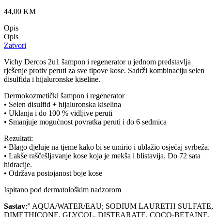
44,00
KM
Opis
Opis
Zatvori
Vichy Dercos 2u1 šampon i regenerator u jednom predstavlja
rješenje protiv peruti za sve tipove kose. Sadrži kombinaciju selen
disulfida i hijaluronske kiseline.
Dermokozmetički šampon i regenerator
• Selen disulfid + hijaluronska kiselina
• Uklanja i do 100 % vidljive peruti
• Smanjuje mogućnost povratka peruti i do 6 sedmica
Rezultati:
• Blago djeluje na tjeme kako bi se umirio i ublažio osjećaj svrbeža.
• Lakše raščešljavanje kose koja je mekša i blistavija. Do 72 sata
hidracije.
• Održava postojanost boje kose
Ispitano pod dermatološkim nadzorom
Sastav
:” AQUA/WATER/EAU; SODIUM LAURETH SULFATE,
DIMETHICONE, GLYCOL, DISTEARATE, COCO-BETAINE,