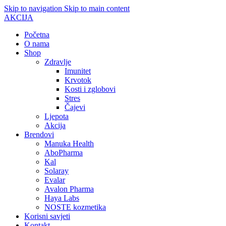
Skip to navigation
Skip to main content
AKCIJA
Početna
O nama
Shop
Zdravlje
Imunitet
Krvotok
Kosti i zglobovi
Stres
Čajevi
Ljepota
Akcija
Brendovi
Manuka Health
AboPharma
Kal
Solaray
Evalar
Avalon Pharma
Haya Labs
NOSTE kozmetika
Korisni savjeti
Kontakt