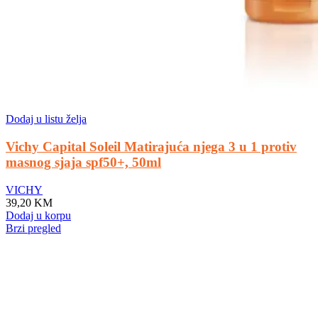
Dodaj u listu želja
Vichy Capital Soleil Matirajuća njega 3 u 1 protiv
masnog sjaja spf50+, 50ml
VICHY
39,20
KM
Dodaj u korpu
Brzi pregled