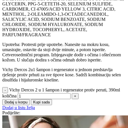
GLYCERIN, PPG-5-CETETH-20, SELENIUM SULFIDE,
CARBOMER, CI 47005/ACID YELLOW 3, CITRIC ACID,
MENTHOL, 2-OLEAMIDO-1,3-OCTADECANEDIOL,
SALICYLIC ACID, SODIUM BENZOATE, SODIUM
CHLORIDE, SODIUM HYALURONATE, SODIUM
HYDROXIDE, TOCOPHERYL, ACETATE,
PARFUM/FRAGRANCE
Upotreba: Protresti prije upotrebe. Nanesite na mokru kosu,
umasirajte, ostavite da stoji dvije minute, a potom isperite.
Cetverosedmični program. Izbjegavajte dodir s očima i oštećenom
kožom. U slučaju dodira s očima odmah dobro isperite.
Vichy Dercos 2u1 šampon i regenerator u jednom predstavlja
rješenje protiv prhuti za sve tipove kose. Sadrži kombinaciju selen
disulfida i hijaluronske kiseline.
Vichy Dercos 2 u 1 šampon i regenerator protiv peruti, 390ml
količina
Dodaj u korpu
Kupi sada
Dodaj u listu želja
Podijelite: