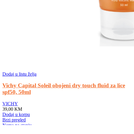
Dodaj u listu želja
Vichy Capital Soleil obojeni dry touch fluid za lice
spf50, 50ml
VICHY
39,00
KM
Dodaj u korpu
Brzi pregled
Nema na stanju