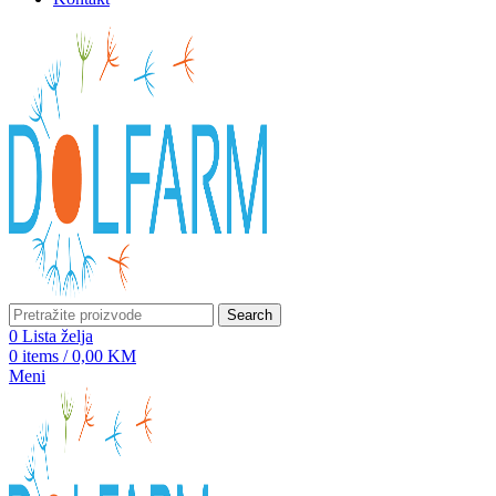
Search
0
Lista želja
0
items
/
0,00
KM
Meni