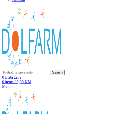
Search
0
Lista želja
0
items
/
0,00
KM
Meni