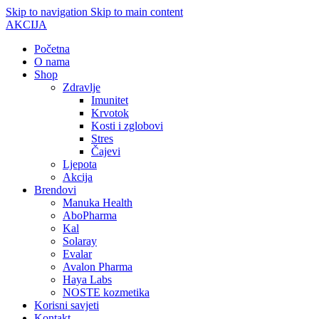
Skip to navigation
Skip to main content
AKCIJA
Početna
O nama
Shop
Zdravlje
Imunitet
Krvotok
Kosti i zglobovi
Stres
Čajevi
Ljepota
Akcija
Brendovi
Manuka Health
AboPharma
Kal
Solaray
Evalar
Avalon Pharma
Haya Labs
NOSTE kozmetika
Korisni savjeti
Kontakt