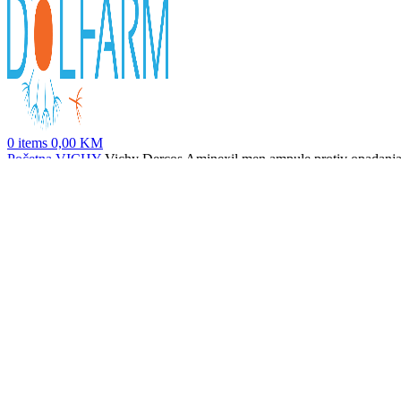
0
items
0,00
KM
Početna
VICHY
Vichy Dercos Aminexil men ampule protiv opadanj
SOLARAY ACIDOPHILUS+PREBIOTIC CARROT JUICE
46,4
Nazad na proizvode