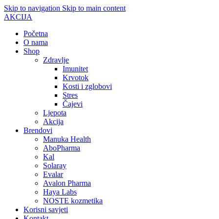
Skip to navigation
Skip to main content
AKCIJA
Početna
O nama
Shop
Zdravlje
Imunitet
Krvotok
Kosti i zglobovi
Stres
Čajevi
Ljepota
Akcija
Brendovi
Manuka Health
AboPharma
Kal
Solaray
Evalar
Avalon Pharma
Haya Labs
NOSTE kozmetika
Korisni savjeti
Kontakt