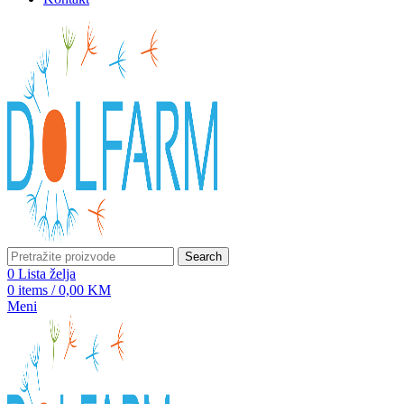
Search
0
Lista želja
0
items
/
0,00
KM
Meni