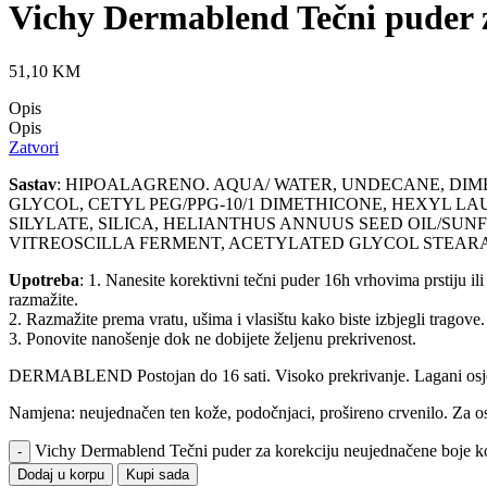
Vichy Dermablend Tečni puder z
51,10
KM
Opis
Opis
Zatvori
Sastav
: HIPOALAGRENO. AQUA/ WATER, UNDECANE, DIM
GLYCOL, CETYL PEG/PPG-10/1 DIMETHICONE, HEXYL L
SILYLATE, SILICA, HELIANTHUS ANNUUS SEED OIL/S
VITREOSCILLA FERMENT, ACETYLATED GLYCOL STEA
Upotreba
: 1. Nanesite korektivni tečni puder 16h vrhovima prstiju i
razmažite.
2. Razmažite prema vratu, ušima i vlasištu kako biste izbjegli tragove.
3. Ponovite nanošenje dok ne dobijete željenu prekrivenost.
DERMABLEND Postojan do 16 sati. Visoko prekrivanje. Lagani osjećaj
Namjena: neujednačen ten kože, podočnjaci, prošireno crvenilo. Za 
Vichy Dermablend Tečni puder za korekciju neujednačene boje kož
Dodaj u korpu
Kupi sada