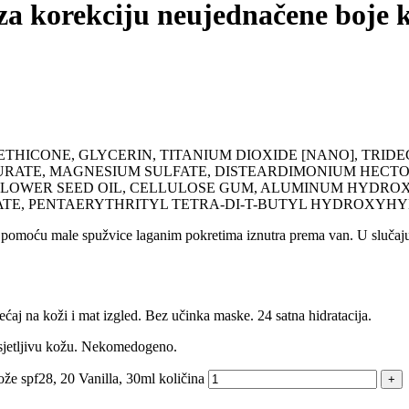
a korekciju neujednačene boje ko
ETHICONE, GLYCERIN, TITANIUM DIOXIDE [NANO], TRID
AURATE, MAGNESIUM SULFATE, DISTEARDIMONIUM HECTOR
UNFLOWER SEED OIL, CELLULOSE GUM, ALUMINUM HYDRO
RATE, PENTAERYTHRITYL TETRA-DI-T-BUTYL HYDROXY
li pomoću male spužvice laganim pokretima iznutra prema van. U slučaju
 na koži i mat izgled. Bez učinka maske. 24 satna hidratacija.
osjetljivu kožu. Nekomedogeno.
e spf28, 20 Vanilla, 30ml količina