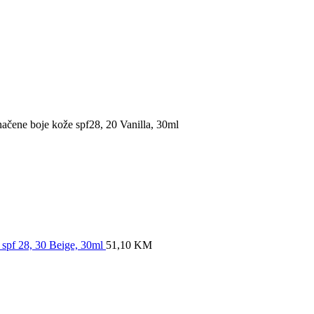
ačene boje kože spf28, 20 Vanilla, 30ml
 spf 28, 30 Beige, 30ml
51,10
KM