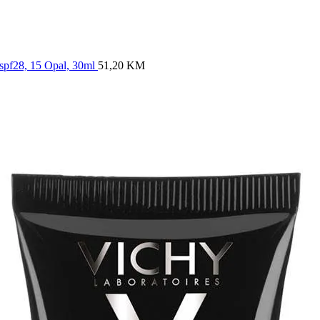
 spf28, 15 Opal, 30ml
51,20
KM