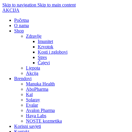
Skip to navigation
Skip to main content
AKCIJA
Početna
O nama
Shop
Zdravlje
Imunitet
Krvotok
Kosti i zglobovi
Stres
Čajevi
Ljepota
Akcija
Brendovi
Manuka Health
AboPharma
Kal
Solaray
Evalar
Avalon Pharma
Haya Labs
NOSTE kozmetika
Korisni savjeti
Kontakt