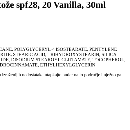
že spf28, 20 Vanilla, 30ml
ECANE, POLYGLYCERYL-4 ISOSTEARATE, PENTYLENE
ITE, STEARIC ACID, TRIHYDROXYSTEARIN, SILICA
XIDE, DISODIUM STEAROYL GLUTAMATE, TOCOPHEROL,
HYDROCINNAMATE, ETHYLHEXYLGLYCERIN
 izraženijih nedostataka utapkajte puder na to područje i nježno ga