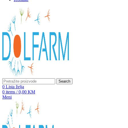
Search
0
Lista želja
0
items
/
0,00
KM
Meni