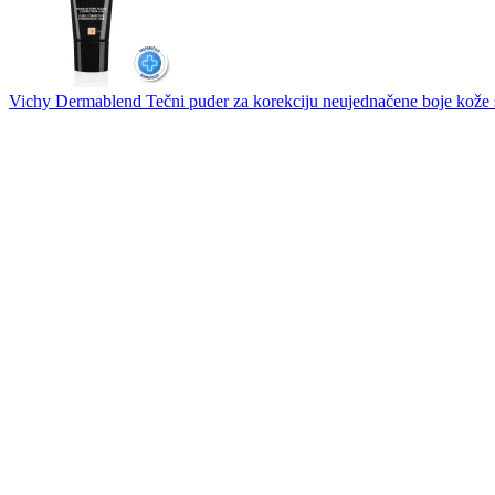
Vichy Dermablend Tečni puder za korekciju neujednačene boje kože