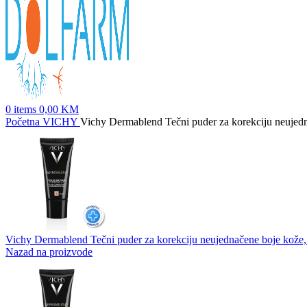
0
items
0,00
KM
Početna
VICHY
Vichy Dermablend Tečni puder za korekciju neujedn
Vichy Dermablend Tečni puder za korekciju neujednačene boje kože,
Nazad na proizvode