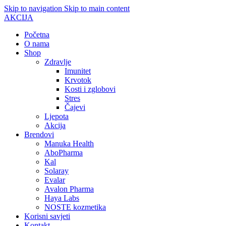
Skip to navigation
Skip to main content
AKCIJA
Početna
O nama
Shop
Zdravlje
Imunitet
Krvotok
Kosti i zglobovi
Stres
Čajevi
Ljepota
Akcija
Brendovi
Manuka Health
AboPharma
Kal
Solaray
Evalar
Avalon Pharma
Haya Labs
NOSTE kozmetika
Korisni savjeti
Kontakt