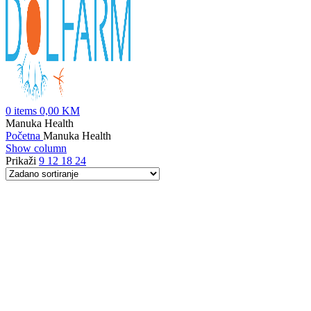
0
items
0,00
KM
Manuka Health
Početna
Manuka Health
Show column
Prikaži
9
12
18
24
Kategorije proizvoda
Abopharma
Aminalon
ApiMed
Avalon
BABÉ
Baltic
Bosnalijek