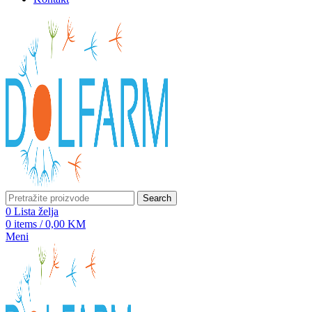
Search
0
Lista želja
0
items
/
0,00
KM
Meni