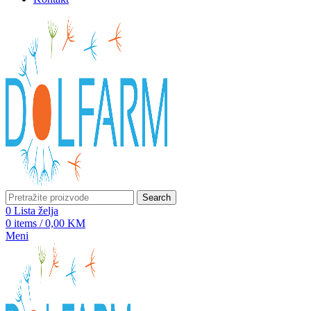
Search
0
Lista želja
0
items
/
0,00
KM
Meni