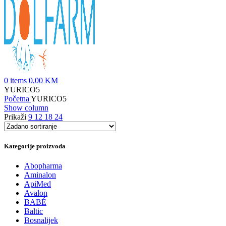
0
items
0,00
KM
YURICO5
Početna
YURICO5
Show column
Prikaži
9
12
18
24
Kategorije proizvoda
Abopharma
Aminalon
ApiMed
Avalon
BABÉ
Baltic
Bosnalijek