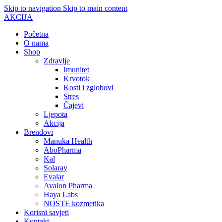
Skip to navigation
Skip to main content
AKCIJA
Početna
O nama
Shop
Zdravlje
Imunitet
Krvotok
Kosti i zglobovi
Stres
Čajevi
Ljepota
Akcija
Brendovi
Manuka Health
AboPharma
Kal
Solaray
Evalar
Avalon Pharma
Haya Labs
NOSTE kozmetika
Korisni savjeti
Kontakt