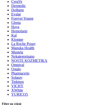
CeraVe
Dermedic
Dolfarm
Evalar
Forever Young
Gloria
Haya
Hemofarm
Kal
Klompe
La Roche Posay
Manuka Health
Mustela
Nekategorisano
NOSTE KOZMETIKA
Omnival
Ostalo
Pharmaceris
Solaray
Tinktura
VICHY
XWhite
YURICO5
Filter po cijeni