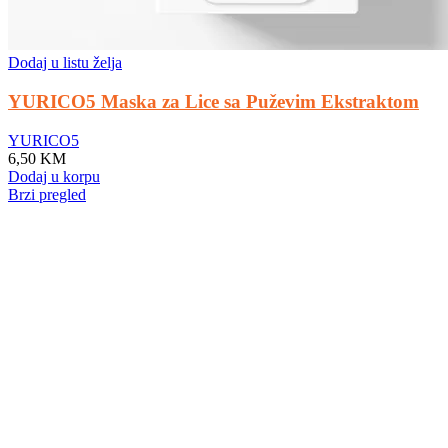
Dodaj u listu želja
YURICO5 Maska za Lice sa Puževim Ekstraktom
YURICO5
6,50
KM
Dodaj u korpu
Brzi pregled
Makeup for special events: shine uniquely!
A special day requires a special look, and bright makeup will be its
highlight. Regardless of whether it is a wedding, a corporate event,
or a romantic dinner, the right makeup will help you feel confident
and unforgettable. An effective skincare routine starts with an
effective
cleansing
routine. Far from being the overly aggressive
detergents of yesteryear, today’s cleansers often have gentle, mild
formulas that work well with the specific needs of different skin
types, removing impurities and make-up residue without stripping
the skin of its natural oils.