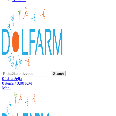
Search
0
Lista želja
0
items
/
0,00
KM
Meni