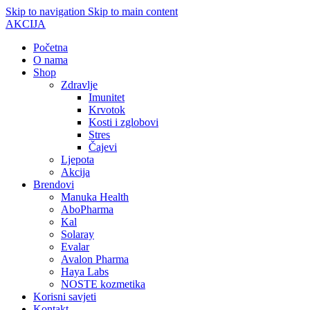
Skip to navigation
Skip to main content
AKCIJA
Početna
O nama
Shop
Zdravlje
Imunitet
Krvotok
Kosti i zglobovi
Stres
Čajevi
Ljepota
Akcija
Brendovi
Manuka Health
AboPharma
Kal
Solaray
Evalar
Avalon Pharma
Haya Labs
NOSTE kozmetika
Korisni savjeti
Kontakt