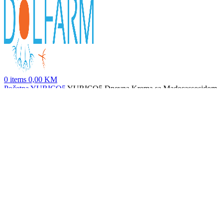
0
items
0,00
KM
Početna
YURICO5
YURICO5 Dnevna Krema sa Madecassosidom
50 ml
NOSTE ZALDRM Umirujući Antioksidativni Tretmanski Serum
60 ml
70,70
KM
Nazad na proizvode