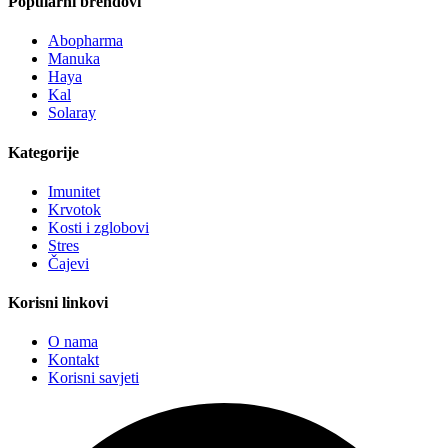
Popularni brendovi
Abopharma
Manuka
Haya
Kal
Solaray
Kategorije
Imunitet
Krvotok
Kosti i zglobovi
Stres
Čajevi
Korisni linkovi
O nama
Kontakt
Korisni savjeti