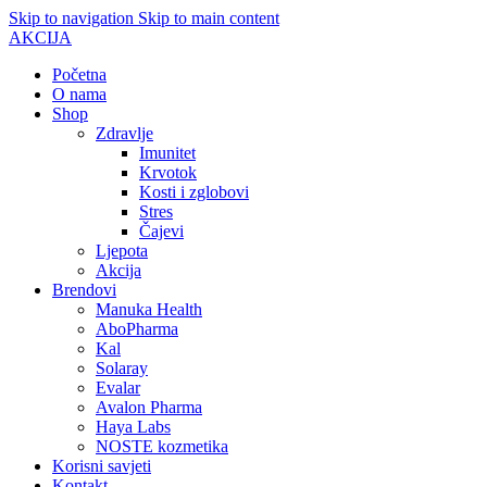
Skip to navigation
Skip to main content
AKCIJA
Početna
O nama
Shop
Zdravlje
Imunitet
Krvotok
Kosti i zglobovi
Stres
Čajevi
Ljepota
Akcija
Brendovi
Manuka Health
AboPharma
Kal
Solaray
Evalar
Avalon Pharma
Haya Labs
NOSTE kozmetika
Korisni savjeti
Kontakt