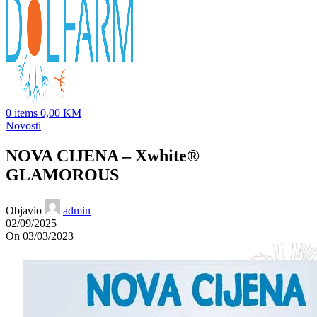
0
items
0,00
KM
Novosti
NOVA CIJENA – Xwhite®
GLAMOROUS
Objavio
admin
02/09/2025
On 03/03/2023