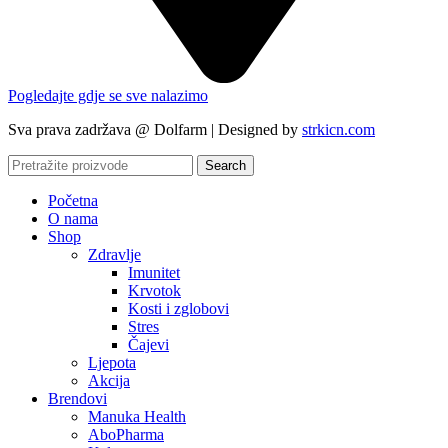
Pogledajte gdje se sve nalazimo
Sva prava zadržava @ Dolfarm | Designed by
strkicn.com
Search
Početna
O nama
Shop
Zdravlje
Imunitet
Krvotok
Kosti i zglobovi
Stres
Čajevi
Ljepota
Akcija
Brendovi
Manuka Health
AboPharma