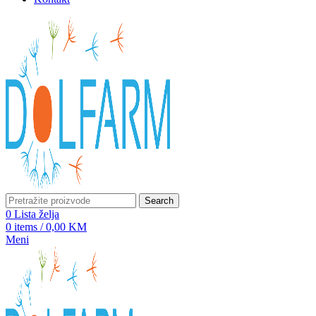
Search
0
Lista želja
0
items
/
0,00
KM
Meni