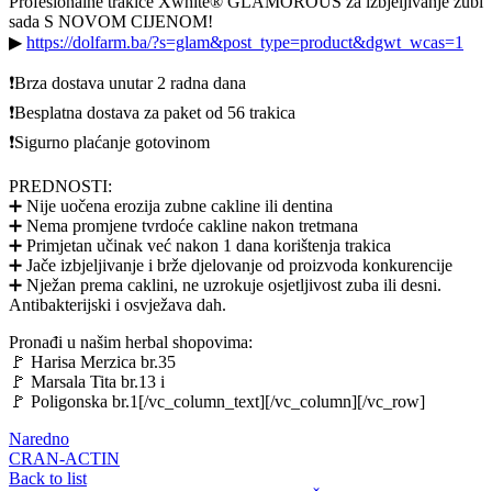
Profesionalne trakice Xwhite® GLAMOROUS za izbjeljivanje zubi
sada S NOVOM CIJENOM!
▶
https://dolfarm.ba/?s=glam&post_type=product&dgwt_wcas=1
❗Brza dostava unutar 2 radna dana
❗Besplatna dostava za paket od 56 trakica
❗Sigurno plaćanje gotovinom
PREDNOSTI:
➕ Nije uočena erozija zubne cakline ili dentina
➕ Nema promjene tvrdoće cakline nakon tretmana
➕ Primjetan učinak već nakon 1 dana korištenja trakica
➕ Jače izbjeljivanje i brže djelovanje od proizvoda konkurencije
➕ Nježan prema caklini, ne uzrokuje osjetljivost zuba ili desni.
Antibakterijski i osvježava dah.
Pronađi u našim herbal shopovima:
🚩 Harisa Merzica br.35
🚩 Marsala Tita br.13 i
🚩 Poligonska br.1[/vc_column_text][/vc_column][/vc_row]
Naredno
CRAN-ACTIN
Back to list