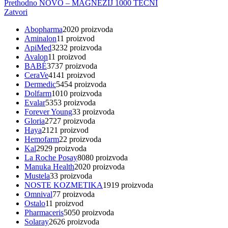
Prethodno
NOVO – MAGNEZIJ 1000 TEČNI
Zatvori
Abopharma
20
20 proizvoda
Aminalon
1
1 proizvod
ApiMed
32
32 proizvoda
Avalon
1
1 proizvod
BABÉ
37
37 proizvoda
CeraVe
41
41 proizvod
Dermedic
54
54 proizvoda
Dolfarm
10
10 proizvoda
Evalar
53
53 proizvoda
Forever Young
3
3 proizvoda
Gloria
27
27 proizvoda
Haya
21
21 proizvod
Hemofarm
2
2 proizvoda
Kal
29
29 proizvoda
La Roche Posay
80
80 proizvoda
Manuka Health
20
20 proizvoda
Mustela
3
3 proizvoda
NOSTE KOZMETIKA
19
19 proizvoda
Omnival
7
7 proizvoda
Ostalo
1
1 proizvod
Pharmaceris
50
50 proizvoda
Solaray
26
26 proizvoda