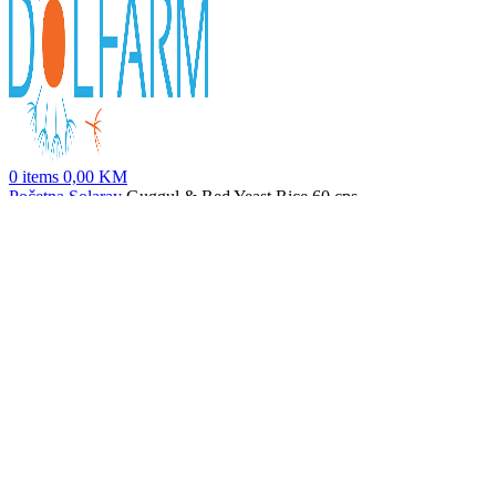
0
items
0,00
KM
Početna
Solaray
Guggul & Red Yeast Rice 60 cps
D Mannose & CranActin
79,60
KM
Nazad na proizvode