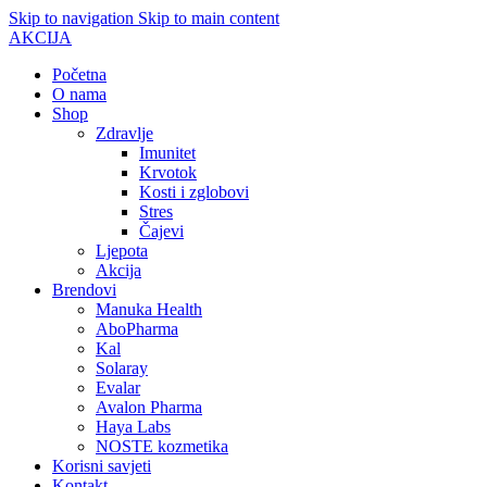
Skip to navigation
Skip to main content
AKCIJA
Početna
O nama
Shop
Zdravlje
Imunitet
Krvotok
Kosti i zglobovi
Stres
Čajevi
Ljepota
Akcija
Brendovi
Manuka Health
AboPharma
Kal
Solaray
Evalar
Avalon Pharma
Haya Labs
NOSTE kozmetika
Korisni savjeti
Kontakt