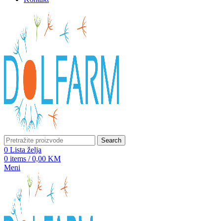
Search
0
Lista želja
0
items
/
0,00
KM
Meni