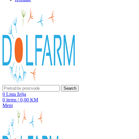
Search
0
Lista želja
0
items
/
0,00
KM
Meni