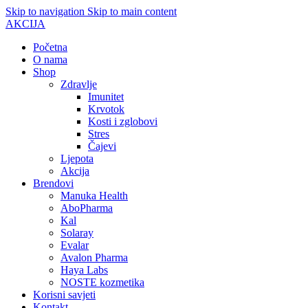
Skip to navigation
Skip to main content
AKCIJA
Početna
O nama
Shop
Zdravlje
Imunitet
Krvotok
Kosti i zglobovi
Stres
Čajevi
Ljepota
Akcija
Brendovi
Manuka Health
AboPharma
Kal
Solaray
Evalar
Avalon Pharma
Haya Labs
NOSTE kozmetika
Korisni savjeti
Kontakt