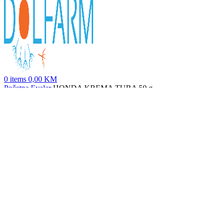
0
items
0,00
KM
Početna
Evalar
HONDA KREMA TUBA 50 g
HONDA CPS a30
20,90
KM
Nazad na proizvode