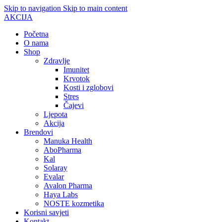
Skip to navigation
Skip to main content
AKCIJA
Početna
O nama
Shop
Zdravlje
Imunitet
Krvotok
Kosti i zglobovi
Stres
Čajevi
Ljepota
Akcija
Brendovi
Manuka Health
AboPharma
Kal
Solaray
Evalar
Avalon Pharma
Haya Labs
NOSTE kozmetika
Korisni savjeti
Kontakt