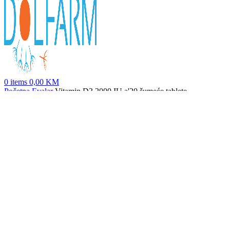
0
items
0,00
KM
Početna
Evalar
Vitamin D3 2000 IU a'20 šumeće tablete
ZLATNI MUMIO tbl a 20
16,50
KM
Nazad na proizvode