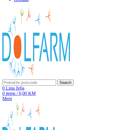
Search
0
Lista želja
0
items
/
0,00
KM
Meni