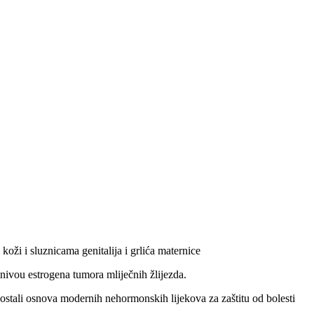
oži i sluznicama genitalija i grlića maternice
o nivou estrogena tumora mliječnih žlijezda.
 postali osnova modernih nehormonskih lijekova za zaštitu od bolesti