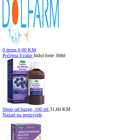
0
items
0,00
KM
Početna
Evalar
Indol forte 30tbl
Sirup od bazge, 100 ml
31,60
KM
Nazad na proizvode