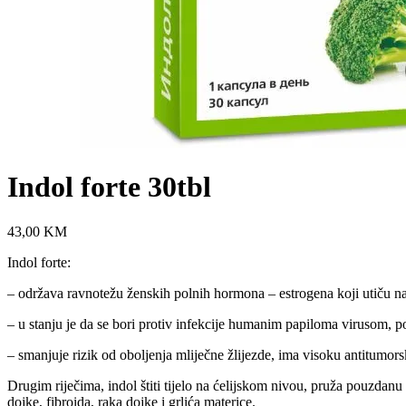
Indol forte 30tbl
43,00
KM
Indol forte:
– održava ravnotežu ženskih polnih hormona – estrogena koji utiču n
– u stanju je da se bori protiv infekcije humanim papiloma virusom, po
– smanjuje rizik od oboljenja mliječne žlijezde, ima visoku antitumorsk
Drugim riječima, indol štiti tijelo na ćelijskom nivou, pruža pouzdanu
dojke, fibroida, raka dojke i grlića materice.