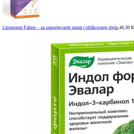
Lipotropni Faktor – za sagorijevanje masti i oblikovanje tijela
46,30