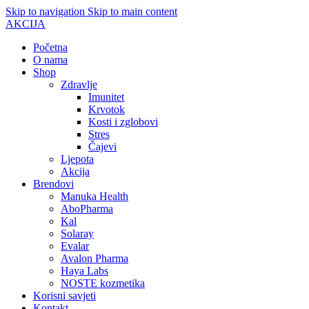
Skip to navigation
Skip to main content
AKCIJA
Početna
O nama
Shop
Zdravlje
Imunitet
Krvotok
Kosti i zglobovi
Stres
Čajevi
Ljepota
Akcija
Brendovi
Manuka Health
AboPharma
Kal
Solaray
Evalar
Avalon Pharma
Haya Labs
NOSTE kozmetika
Korisni savjeti
Kontakt