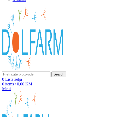
Search
0
Lista želja
0
items
/
0,00
KM
Meni