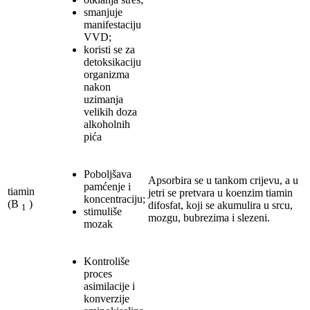
smanjuje
manifestaciju
VVD;
koristi se za
detoksikaciju
organizma
nakon
uzimanja
velikih doza
alkoholnih
pića
Poboljšava
Apsorbira se u tankom crijevu, a u
pamćenje i
tiamin
jetri se pretvara u koenzim tiamin
koncentraciju;
(B
)
difosfat, koji se akumulira u srcu,
1
stimuliše
mozgu, bubrezima i slezeni.
mozak
Kontroliše
proces
asimilacije i
konverzije