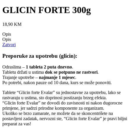
GLICIN FORTE 300g
18,90
KM
Opis
Opis
Zatvori
Preporuke za upotrebu (glicin):
Odraslima –
1 tableta 2 puta dnevno
.
Tabletu držati u ustima
dok se potpuno ne rastvori
.
Trajanje upotrebe –
najmanje 1 mjesec
.
Po potrebi, nakon pauze od 10 dana, kurs se može ponoviti.
Tablete “Glicin forte Evalar” su jednostavne za upotrebu, lako se
rastvaraju u ustima, sto doprinosi postizanju brzeg efekta.
“Glicin forte Evalar” ne dovodi do zavisnosti ni nakon dugorocne
primjene, jer sadrzi prirodne komponente za organizam.
Ukoliko se brzo zamarate, ne možete da se skoncentrišete na
postavljeni zadatak, nervozni ste, “Glicin forte Evalar” je pravi biljni
preparat za vas!