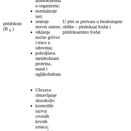
aminokiselina
u organizmu;
normalizuje
san;
smiruje
U jetri se pretvara u biodostupne
piridoksin
nervni sistem;
oblike – piridoksal fosfat i
(B
)
6
otklanja
piridoksamino fosfat
noćne grčeve
i trnce u
udovima;
poboljšava
metabolizam
proteina,
masti i
ugljikohidrata
Ubrzava
obnavljanje
sluzokože;
kontroliše
razvoj
crvenih
krvnih
zrnaca;