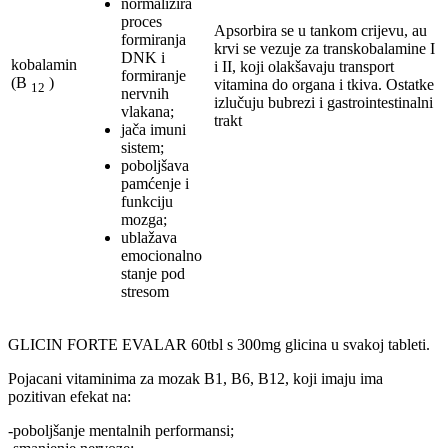
normalizira
proces
Apsorbira se u tankom crijevu, au
formiranja
krvi se vezuje za transkobalamine I
DNK i
kobalamin
i II, koji olakšavaju transport
formiranje
(B
)
vitamina do organa i tkiva. Ostatke
12
nervnih
izlučuju bubrezi i gastrointestinalni
vlakana;
trakt
jača imuni
sistem;
poboljšava
pamćenje i
funkciju
mozga;
ublažava
emocionalno
stanje pod
stresom
GLICIN FORTE EVALAR 60tbl s 300mg glicina u svakoj tableti.
Pojacani vitaminima za mozak B1, B6, B12, koji imaju ima
pozitivan efekat na:
-poboljšanje mentalnih performansi;