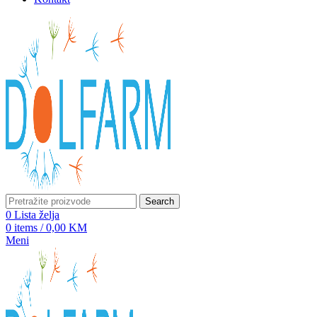
Search
0
Lista želja
0
items
/
0,00
KM
Meni