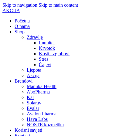
Skip to navigation
Skip to main content
AKCIJA
Početna
O nama
Shop
Zdravlje
Imunitet
Krvotok
Kosti i zglobovi
Stres
Čajevi
Ljepota
Akcija
Brendovi
Manuka Health
AboPharma
Kal
Solaray
Evalar
Avalon Pharma
Haya Labs
NOSTE kozmetika
Korisni savjeti
Kontakt