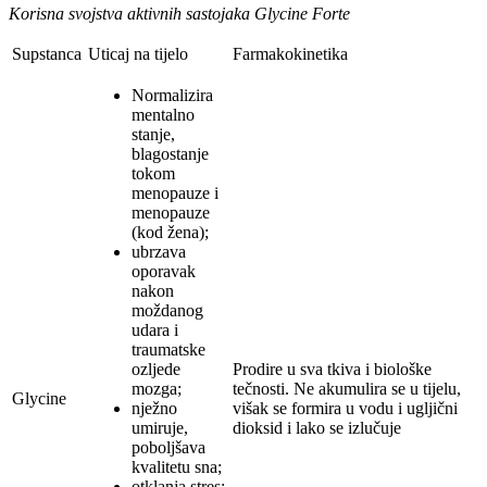
Korisna svojstva aktivnih sastojaka Glycine Forte
Supstanca
Uticaj na tijelo
Farmakokinetika
Normalizira
mentalno
stanje,
blagostanje
tokom
menopauze i
menopauze
(kod žena);
ubrzava
oporavak
nakon
moždanog
udara i
traumatske
ozljede
Prodire u sva tkiva i biološke
mozga;
tečnosti. Ne akumulira se u tijelu,
Glycine
nježno
višak se formira u vodu i ugljični
umiruje,
dioksid i lako se izlučuje
poboljšava
kvalitetu sna;
otklanja stres;