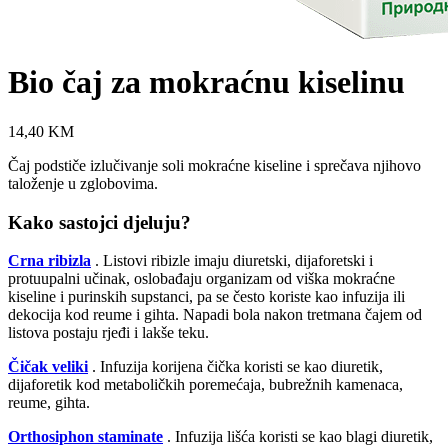
Bio čaj za mokraćnu kiselinu
14,40
KM
Čaj podstiče izlučivanje soli mokraćne kiseline i sprečava njihovo
taloženje u zglobovima.
Kako sastojci djeluju?
Crna ribizla
. Listovi ribizle imaju diuretski, dijaforetski i
protuupalni učinak, oslobađaju organizam od viška mokraćne
kiseline i purinskih supstanci, pa se često koriste kao infuzija ili
dekocija kod reume i gihta. Napadi bola nakon tretmana čajem od
listova postaju rjeđi i lakše teku.
Čičak veliki
. Infuzija korijena čička koristi se kao diuretik,
dijaforetik kod metaboličkih poremećaja, bubrežnih kamenaca,
reume, gihta.
Orthosiphon staminate
. Infuzija lišća koristi se kao blagi diuretik,