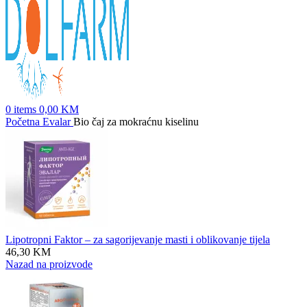
0
items
0,00
KM
Početna
Evalar
Bio čaj za mokraćnu kiselinu
Lipotropni Faktor – za sagorijevanje masti i oblikovanje tijela
46,30
KM
Nazad na proizvode