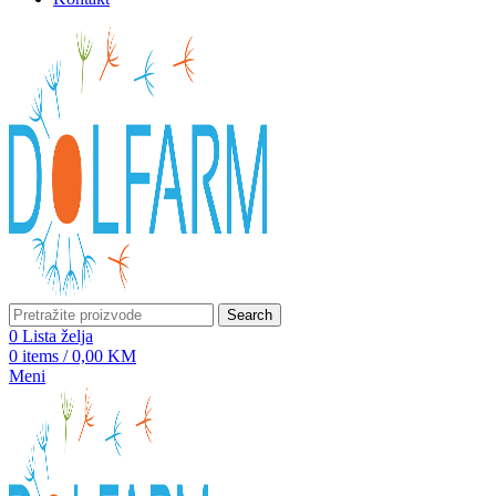
Search
0
Lista želja
0
items
/
0,00
KM
Meni