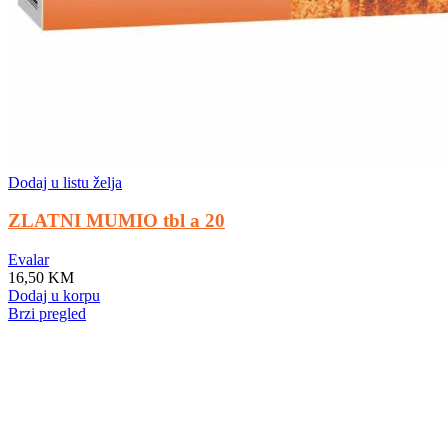
Dodaj u listu želja
ZLATNI MUMIO tbl a 20
Evalar
16,50
KM
Dodaj u korpu
Brzi pregled
Makeup for special events: shine uniquely!
A special day requires a special look, and bright makeup will be its
highlight. Regardless of whether it is a wedding, a corporate event,
or a romantic dinner, the right makeup will help you feel confident
and unforgettable. An effective skincare routine starts with an