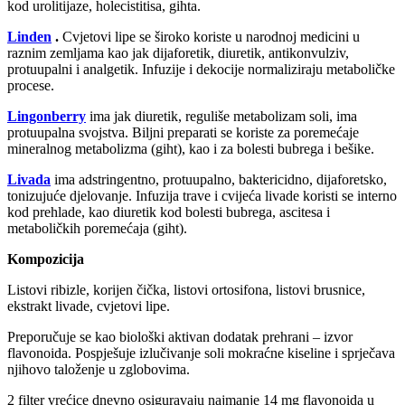
kod urolitijaze, holecistitisa, gihta.
Linden
.
Cvjetovi lipe se široko koriste u narodnoj medicini u
raznim zemljama kao jak dijaforetik, diuretik, antikonvulziv,
protuupalni i analgetik. Infuzije i dekocije normaliziraju metaboličke
procese.
Lingonberry
ima jak diuretik, reguliše metabolizam soli, ima
protuupalna svojstva. Biljni preparati se koriste za poremećaje
mineralnog metabolizma (giht), kao i za bolesti bubrega i bešike.
Livada
ima adstringentno, protuupalno, baktericidno, dijaforetsko,
tonizujuće djelovanje. Infuzija trave i cvijeća livade koristi se interno
kod prehlade, kao diuretik kod bolesti bubrega, ascitesa i
metaboličkih poremećaja (giht).
Kompozicija
Listovi ribizle, korijen čička, listovi ortosifona, listovi brusnice,
ekstrakt livade, cvjetovi lipe.
Preporučuje se kao biološki aktivan dodatak prehrani – izvor
flavonoida. Pospješuje izlučivanje soli mokraćne kiseline i sprječava
njihovo taloženje u zglobovima.
2 filter vrećice dnevno osiguravaju najmanje 14 mg flavonoida u