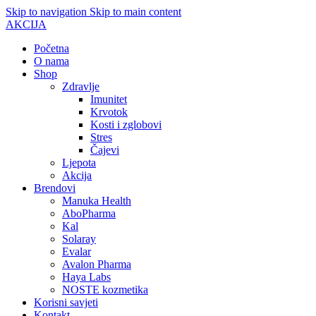
Skip to navigation
Skip to main content
AKCIJA
Početna
O nama
Shop
Zdravlje
Imunitet
Krvotok
Kosti i zglobovi
Stres
Čajevi
Ljepota
Akcija
Brendovi
Manuka Health
AboPharma
Kal
Solaray
Evalar
Avalon Pharma
Haya Labs
NOSTE kozmetika
Korisni savjeti
Kontakt