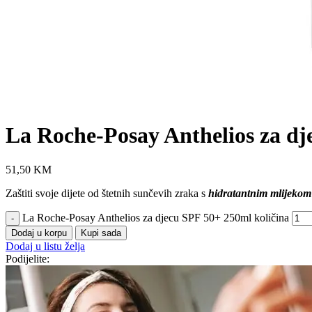
La Roche-Posay Anthelios za d
51,50
KM
Zaštiti svoje dijete od štetnih sunčevih zraka s
hidratantnim mlijekom 
La Roche-Posay Anthelios za djecu SPF 50+ 250ml količina
Dodaj u korpu
Kupi sada
Dodaj u listu želja
Podijelite: