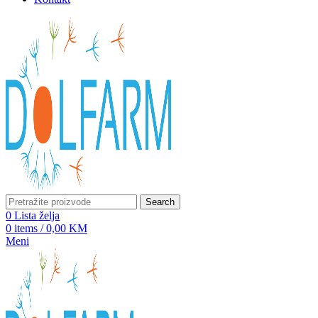
Search
0
Lista želja
0
items
/
0,00
KM
Meni