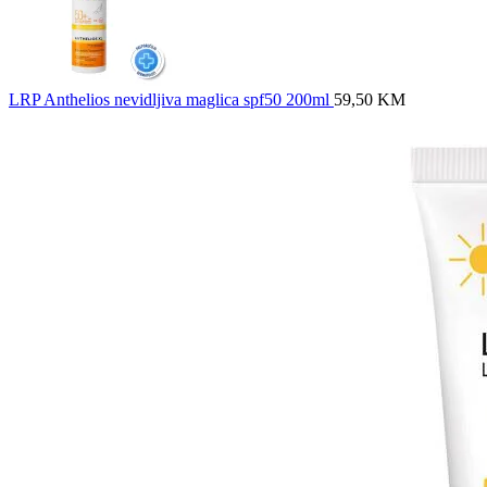
LRP Anthelios nevidljiva maglica spf50 200ml
59,50
KM