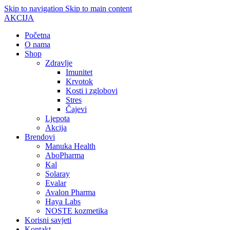
Skip to navigation
Skip to main content
AKCIJA
Početna
O nama
Shop
Zdravlje
Imunitet
Krvotok
Kosti i zglobovi
Stres
Čajevi
Ljepota
Akcija
Brendovi
Manuka Health
AboPharma
Kal
Solaray
Evalar
Avalon Pharma
Haya Labs
NOSTE kozmetika
Korisni savjeti
Kontakt