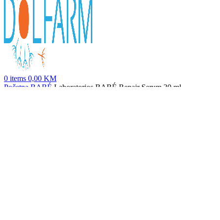
0
items
0,00
KM
Početna
BABÉ
Laboratorios BABÉ Repair Serum 30 ml
Laboratorios BABÉ Multi Repair noćna krema 50 ml
74,90
KM
Nazad na proizvode