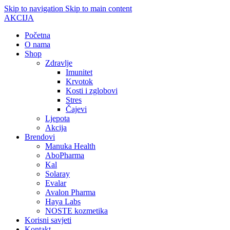
Skip to navigation
Skip to main content
AKCIJA
Početna
O nama
Shop
Zdravlje
Imunitet
Krvotok
Kosti i zglobovi
Stres
Čajevi
Ljepota
Akcija
Brendovi
Manuka Health
AboPharma
Kal
Solaray
Evalar
Avalon Pharma
Haya Labs
NOSTE kozmetika
Korisni savjeti
Kontakt