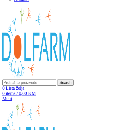
Search
0
Lista želja
0
items
/
0,00
KM
Meni