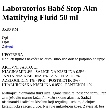
Laboratorios Babé Stop Akn
Mattifying Fluid 50 ml
35,80
KM
Opis
Opis
Zatvori
UPOTREBA
Nanijeti ujutro i navečer na čisto, suho lice dok se potpuno ne upije.
AKTIVNI SASTOJCI
NIACINAMID 4% · SALICILNA KISELINA 0.5% ·
JANTARNA KISELINA 1% · ZINC PCA 0.05% ·
AZELOGLICIN 1% · PRE – POSTBIOTIK 3% ·
HIJALURONSKA KISELINA 0.05% · PANTENOL 1%
Matirajući hidratantni fluid ultra lagane teksture, posebno formuliran
za mješovitu masnu kožu i/ili kožu sklonu aknama. Sadrži
niacinamid i salicilnu kiselinu koji reguliraju sebum, djelujući
keratolitički i zacjeljujuće. Njeguje mikrobiom kože. Završetak bez