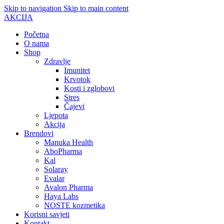
Skip to navigation
Skip to main content
AKCIJA
Početna
O nama
Shop
Zdravlje
Imunitet
Krvotok
Kosti i zglobovi
Stres
Čajevi
Ljepota
Akcija
Brendovi
Manuka Health
AboPharma
Kal
Solaray
Evalar
Avalon Pharma
Haya Labs
NOSTE kozmetika
Korisni savjeti
Kontakt