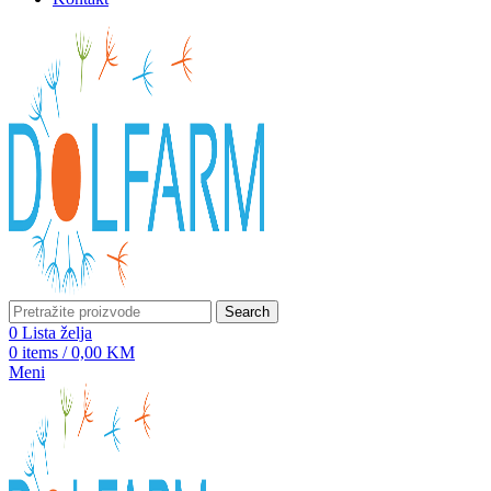
Search
0
Lista želja
0
items
/
0,00
KM
Meni