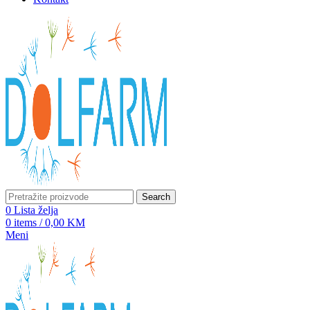
Search
0
Lista želja
0
items
/
0,00
KM
Meni