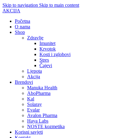
Skip to navigation
Skip to main content
AKCIJA
Početna
O nama
Shop
Zdravlje
Imunitet
Krvotok
Kosti i zglobovi
Stres
Čajevi
Ljepota
Akcija
Brendovi
Manuka Health
AboPharma
Kal
Solaray
Evalar
Avalon Pharma
Haya Labs
NOSTE kozmetika
Korisni savjeti
Kontakt