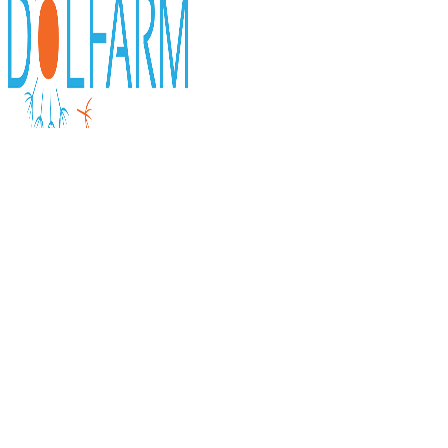
0
items
0,00
KM
Početna
BABÉ
Laboratorios BABÉ STOPAKN Oil Control Pads a6
Laboratorios Babé Stop Akn Mattifying Fluid 50 ml
35,80
KM
Nazad na proizvode