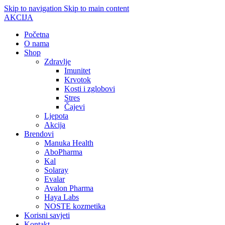
Skip to navigation
Skip to main content
AKCIJA
Početna
O nama
Shop
Zdravlje
Imunitet
Krvotok
Kosti i zglobovi
Stres
Čajevi
Ljepota
Akcija
Brendovi
Manuka Health
AboPharma
Kal
Solaray
Evalar
Avalon Pharma
Haya Labs
NOSTE kozmetika
Korisni savjeti
Kontakt