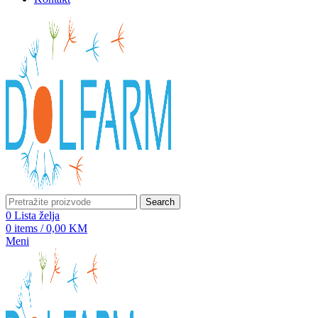
Search
0
Lista želja
0
items
/
0,00
KM
Meni