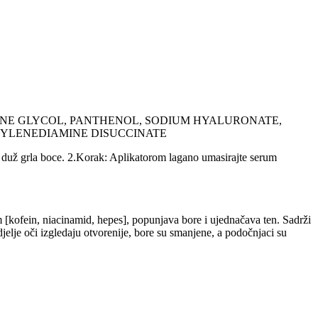
LENE GLYCOL, PANTHENOL, SODIUM HYALURONATE,
HYLENEDIAMINE DISUCCINATE
a duž grla boce. 2.Korak: Aplikatorom lagano umasirajte serum
[kofein, niacinamid, hepes], popunjava bore i ujednačava ten. Sadrži
lje oči izgledaju otvorenije, bore su smanjene, a podočnjaci su