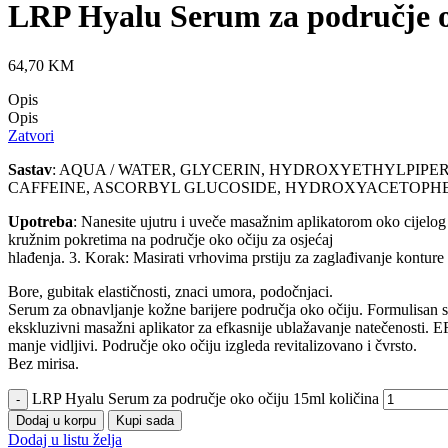
LRP Hyalu Serum za područje o
64,70
KM
Opis
Opis
Zatvori
Sastav
: AQUA / WATER, GLYCERIN, HYDROXYETHYLPIPE
CAFFEINE, ASCORBYL GLUCOSIDE, HYDROXYACETOPHEN
Upotreba
: Nanesite ujutru i uveče masažnim aplikatorom oko cijelo
kružnim pokretima na područje oko očiju za osjećaj
hlađenja. 3. Korak: Masirati vrhovima prstiju za zaglađivanje konture
Bore, gubitak elastičnosti, znaci umora, podočnjaci.
Serum za obnavljanje kožne barijere područja oko očiju. Formulisan s
ekskluzivni masažni aplikator za efkasnije ublažavanje natečenosti. 
manje vidljivi. Područje oko očiju izgleda revitalizovano i čvrsto.
Bez mirisa.
LRP Hyalu Serum za područje oko očiju 15ml količina
Dodaj u korpu
Kupi sada
Dodaj u listu želja