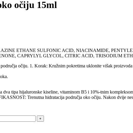
ko očiju 15ml
RAZINE ETHANE SULFONIC ACID, NIACINAMIDE, PENTY
ONE, CAPRYLYL GLYCOL, CITRIC ACID, TRISODIUM ET
g područja očiju. 1. Korak: Kružnim pokretima uklonite višak proizvod
 oka.
a dva tipa hijaluronske kiseline, vitaminom B5 i 10%-tnim kompleksom 
EFIKASNOST: Trenutna hidratacija područja oko očiju. Nakon dvije nedje