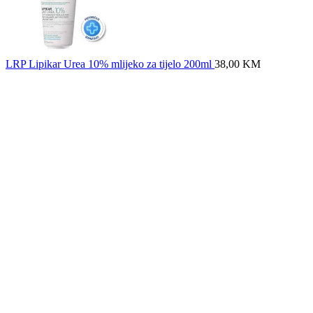
LRP Lipikar Urea 10% mlijeko za tijelo 200ml
38,00
KM