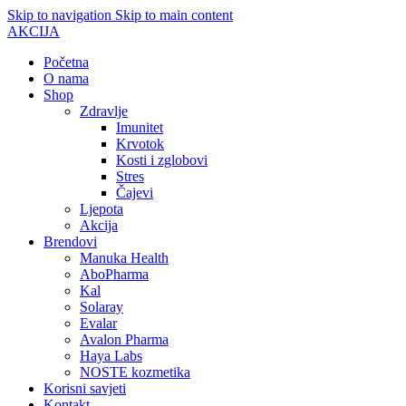
Skip to navigation
Skip to main content
AKCIJA
Početna
O nama
Shop
Zdravlje
Imunitet
Krvotok
Kosti i zglobovi
Stres
Čajevi
Ljepota
Akcija
Brendovi
Manuka Health
AboPharma
Kal
Solaray
Evalar
Avalon Pharma
Haya Labs
NOSTE kozmetika
Korisni savjeti
Kontakt