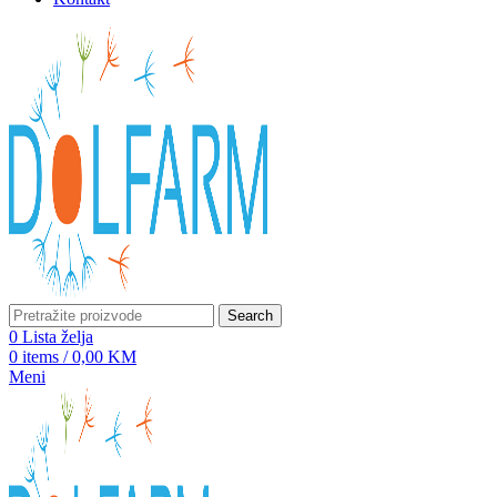
Search
0
Lista želja
0
items
/
0,00
KM
Meni