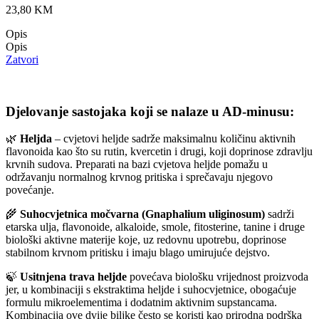
23,80
KM
Opis
Opis
Zatvori
Djelovanje sastojaka koji se nalaze u AD-minusu:
🌿
Heljda
– cvjetovi heljde sadrže maksimalnu količinu aktivnih
flavonoida kao što su rutin, kvercetin i drugi, koji doprinose zdravlju
krvnih sudova. Preparati na bazi cvjetova heljde pomažu u
održavanju normalnog krvnog pritiska i sprečavaju njegovo
povećanje.
🌾
Suhocvjetnica močvarna (Gnaphalium uliginosum)
sadrži
etarska ulja, flavonoide, alkaloide, smole, fitosterine, tanine i druge
biološki aktivne materije koje, uz redovnu upotrebu, doprinose
stabilnom krvnom pritisku i imaju blago umirujuće dejstvo.
🍃
Usitnjena trava heljde
povećava biološku vrijednost proizvoda
jer, u kombinaciji s ekstraktima heljde i suhocvjetnice, obogaćuje
formulu mikroelementima i dodatnim aktivnim supstancama.
Kombinacija ove dvije biljke često se koristi kao prirodna podrška