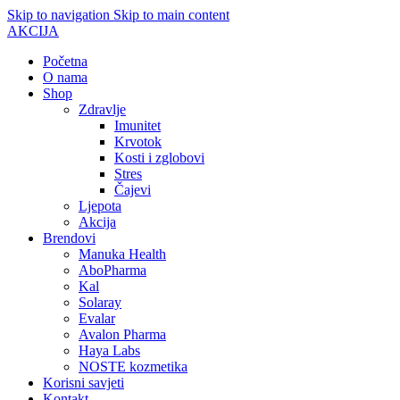
Skip to navigation
Skip to main content
AKCIJA
Početna
O nama
Shop
Zdravlje
Imunitet
Krvotok
Kosti i zglobovi
Stres
Čajevi
Ljepota
Akcija
Brendovi
Manuka Health
AboPharma
Kal
Solaray
Evalar
Avalon Pharma
Haya Labs
NOSTE kozmetika
Korisni savjeti
Kontakt