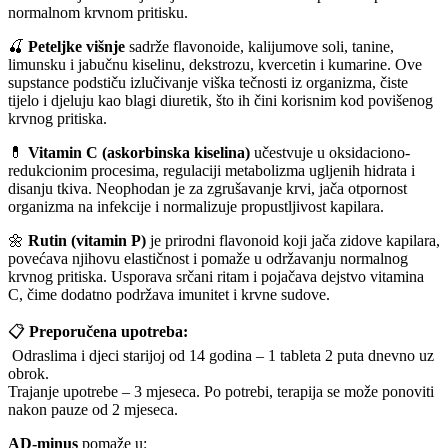
normalnom krvnom pritisku.
🍒
Peteljke višnje
sadrže flavonoide, kalijumove soli, tanine,
limunsku i jabučnu kiselinu, dekstrozu, kvercetin i kumarine. Ove
supstance podstiču izlučivanje viška tečnosti iz organizma, čiste
tijelo i djeluju kao blagi diuretik, što ih čini korisnim kod povišenog
krvnog pritiska.
💊
Vitamin C (askorbinska kiselina)
učestvuje u oksidaciono-
redukcionim procesima, regulaciji metabolizma ugljenih hidrata i
disanju tkiva. Neophodan je za zgrušavanje krvi, jača otpornost
organizma na infekcije i normalizuje propustljivost kapilara.
🌼
Rutin (vitamin P)
je prirodni flavonoid koji jača zidove kapilara,
povećava njihovu elastičnost i pomaže u održavanju normalnog
krvnog pritiska. Usporava srčani ritam i pojačava dejstvo vitamina
C, čime dodatno podržava imunitet i krvne sudove.
📋
Preporučena upotreba:
Odraslima i djeci starijoj od 14 godina – 1 tableta 2 puta dnevno uz
obrok.
Trajanje upotrebe – 3 mjeseca. Po potrebi, terapija se može ponoviti
nakon pauze od 2 mjeseca.
AD-minus
pomaže u: