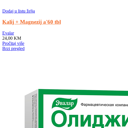
Dodaj u listu želja
Kalij + Magnezij a'60 tbl
Evalar
24,00
KM
Pročitaj više
Brzi pregled