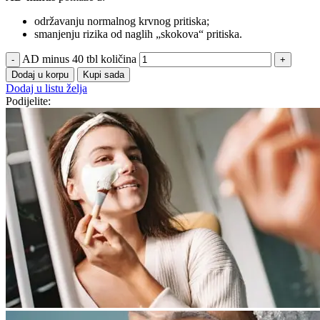
održavanju normalnog krvnog pritiska;
smanjenju rizika od naglih „skokova“ pritiska.
AD minus 40 tbl količina
Dodaj u korpu
Kupi sada
Dodaj u listu želja
Podijelite: