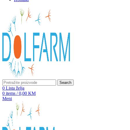
Search
0
Lista želja
0
items
/
0,00
KM
Meni