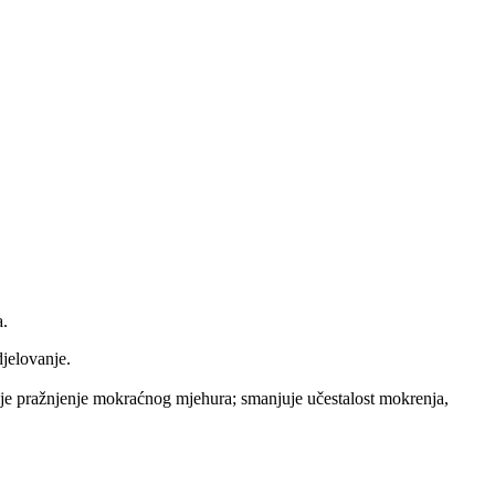
a.
djelovanje.
unije pražnjenje mokraćnog mjehura; smanjuje učestalost mokrenja,