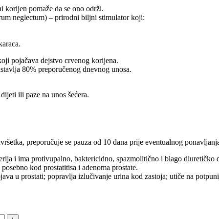
 korijen pomaže da se ono održi.
um neglectum) – prirodni biljni stimulator koji:
karaca.
koji pojačava dejstvo crvenog korijena.
edstavlja 80% preporučenog dnevnog unosa.
ijeti ili paze na unos šećera.
avršetka, preporučuje se pauza od 10 dana prije eventualnog ponavljanj
rija i ima protivupalno, baktericidno, spazmolitično i blago diuretičko 
 posebno kod prostatitisa i adenoma prostate.
ojava u prostati; popravlja izlučivanje urina kod zastoja; utiče na potp