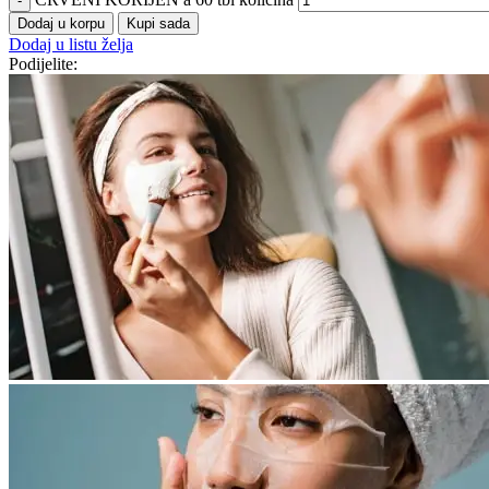
Dodaj u korpu
Kupi sada
Dodaj u listu želja
Podijelite: