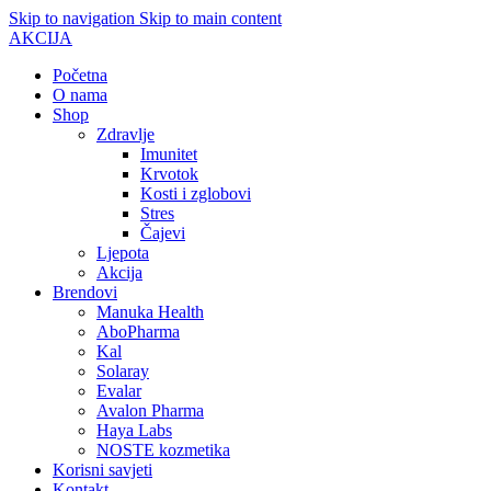
Skip to navigation
Skip to main content
AKCIJA
Početna
O nama
Shop
Zdravlje
Imunitet
Krvotok
Kosti i zglobovi
Stres
Čajevi
Ljepota
Akcija
Brendovi
Manuka Health
AboPharma
Kal
Solaray
Evalar
Avalon Pharma
Haya Labs
NOSTE kozmetika
Korisni savjeti
Kontakt