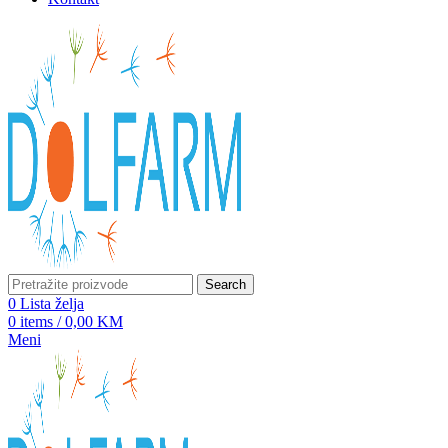
Search
0
Lista želja
0
items
/
0,00
KM
Meni