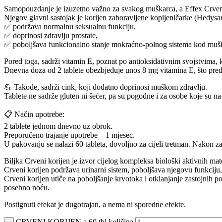
Samopouzdanje je izuzetno važno za svakog muškarca, a Effex Crveni
Njegov glavni sastojak je korijen zaboravljene kopijeničarke (Hedysar
✅ podržava normalnu seksualnu funkciju,
✅ doprinosi zdravlju prostate,
✅ poboljšava funkcionalno stanje mokraćno-polnog sistema kod muš
Pored toga, sadrži vitamin E, poznat po antioksidativnim svojstvima, 
Dnevna doza od 2 tablete obezbjeđuje unos 8 mg vitamina E, što pr
💪 Takođe, sadrži cink, koji dodatno doprinosi muškom zdravlju.
Tablete ne sadrže gluten ni šećer, pa su pogodne i za osobe koje su na d
📋 Način upotrebe:
2 tablete jednom dnevno uz obrok.
Preporučeno trajanje upotrebe – 1 mjesec.
U pakovanju se nalazi 60 tableta, dovoljno za cijeli tretman. Nakon z
Biljka Crveni korijen je izvor cijelog kompleksa biološki aktivnih mate
Crveni korijen podržava urinarni sistem, poboljšava njegovu funkciju,
Crveni korijen utiče na poboljšanje krvotoka i otklanjanje zastojnih p
posebno noću.
Postignuti efekat je dugotrajan, a nema ni sporedne efekte.
CRVENI KORIJEN a 60 tbl količina