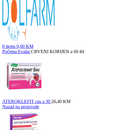
0
items
0,00
KM
Početna
Evalar
CRVENI KORIJEN a 60 tbl
ATEROKLEFIT cps a 30
26,40
KM
Nazad na proizvode