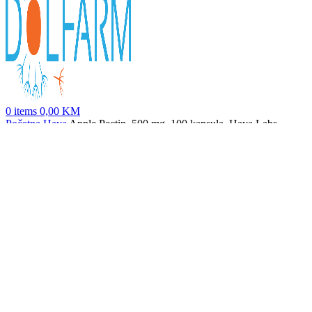
0
items
0,00
KM
Početna
Haya
Apple Pectin, 500 mg, 100 kapsula, Haya Labs
Prirodni pčelinji med Livadski 450g
13,85
KM
Nazad na proizvode