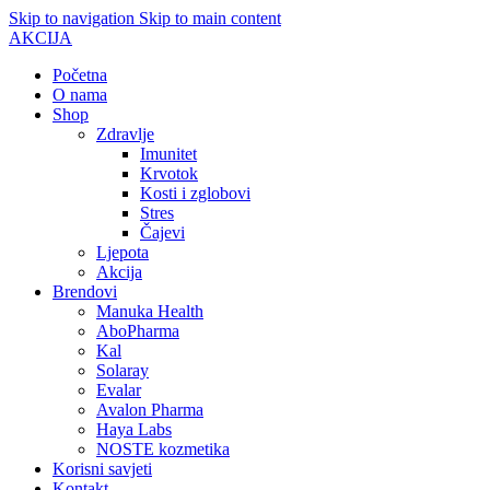
Skip to navigation
Skip to main content
AKCIJA
Početna
O nama
Shop
Zdravlje
Imunitet
Krvotok
Kosti i zglobovi
Stres
Čajevi
Ljepota
Akcija
Brendovi
Manuka Health
AboPharma
Kal
Solaray
Evalar
Avalon Pharma
Haya Labs
NOSTE kozmetika
Korisni savjeti
Kontakt