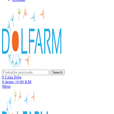
Search
0
Lista želja
0
items
/
0,00
KM
Meni