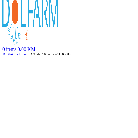
0
items
0,00
KM
Početna
Haya
Cink 15 mg a'120 tbl
Vitamin C 500 with rose hips a'100 tbl
23,50
KM
Nazad na proizvode