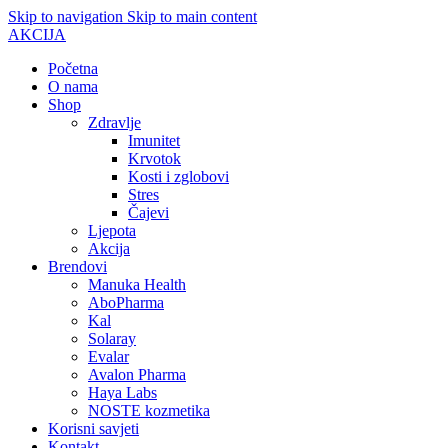
Skip to navigation
Skip to main content
AKCIJA
Početna
O nama
Shop
Zdravlje
Imunitet
Krvotok
Kosti i zglobovi
Stres
Čajevi
Ljepota
Akcija
Brendovi
Manuka Health
AboPharma
Kal
Solaray
Evalar
Avalon Pharma
Haya Labs
NOSTE kozmetika
Korisni savjeti
Kontakt