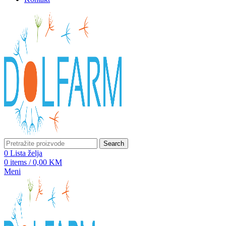
Search
0
Lista želja
0
items
/
0,00
KM
Meni