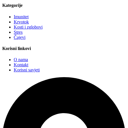
Kategorije
Imunitet
Krvotok
Kosti i zglobovi
Stres
Čajevi
Korisni linkovi
O nama
Kontakt
Korisni savjeti