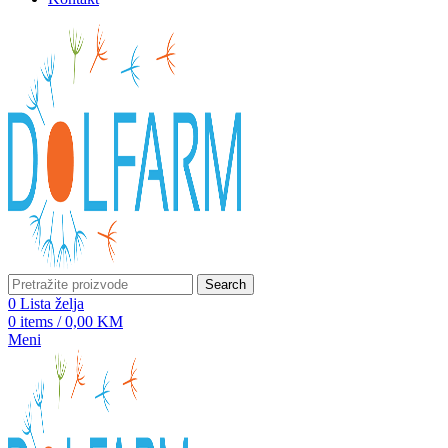
Search
0
Lista želja
0
items
/
0,00
KM
Meni