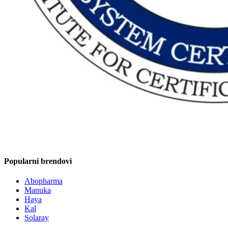
Popularni brendovi
Abopharma
Manuka
Haya
Kal
Solaray