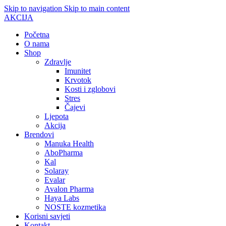
Skip to navigation
Skip to main content
AKCIJA
Početna
O nama
Shop
Zdravlje
Imunitet
Krvotok
Kosti i zglobovi
Stres
Čajevi
Ljepota
Akcija
Brendovi
Manuka Health
AboPharma
Kal
Solaray
Evalar
Avalon Pharma
Haya Labs
NOSTE kozmetika
Korisni savjeti
Kontakt