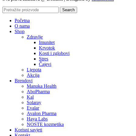
Search
Početna
O nama
Shop
Zdravlje
Imunitet
Krvotok
Kosti i zglobovi
Stres
Čajevi
Ljepota
Akcija
Brendovi
Manuka Health
AboPharma
Kal
Solaray
Evalar
Avalon Pharma
Haya Labs
NOSTE kozmetika
Korisni savjeti
Kontakt