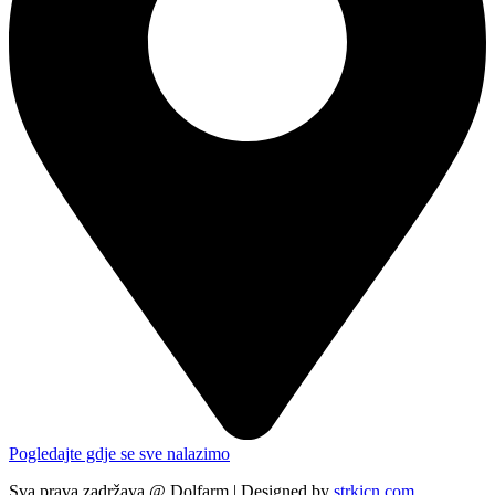
Pogledajte gdje se sve nalazimo
Sva prava zadržava @ Dolfarm | Designed by
strkicn.com