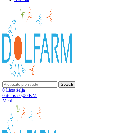
Search
0
Lista želja
0
items
/
0,00
KM
Meni