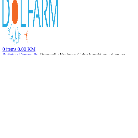
0
items
0,00
KM
Početna
Dermedic
Dermedic Redness Calm korektivna dnevna
krema spf20, 40ml
Dermedic Redness Calm koncentrovana krema protiv crvenila, 40ml
43,00
KM
Nazad na proizvode