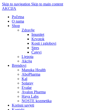
Skip to navigation
Skip to main content
AKCIJA
Početna
O nama
Shop
Zdravlje
Imunitet
Krvotok
Kosti i zglobovi
Stres
Čajevi
Ljepota
Akcija
Brendovi
Manuka Health
AboPharma
Kal
Solaray
Evalar
Avalon Pharma
Haya Labs
NOSTE kozmetika
Korisni savjeti
Kontakt