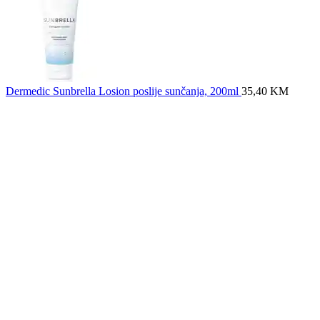
Dermedic Sunbrella Losion poslije sunčanja, 200ml
35,40
KM