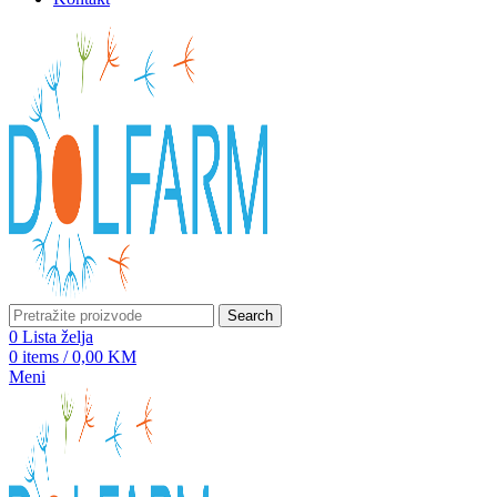
Search
0
Lista želja
0
items
/
0,00
KM
Meni