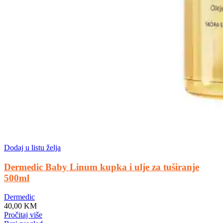
Dodaj u listu želja
Dermedic Baby Linum kupka i ulje za tuširanje
500ml
Dermedic
40,00
KM
Pročitaj više