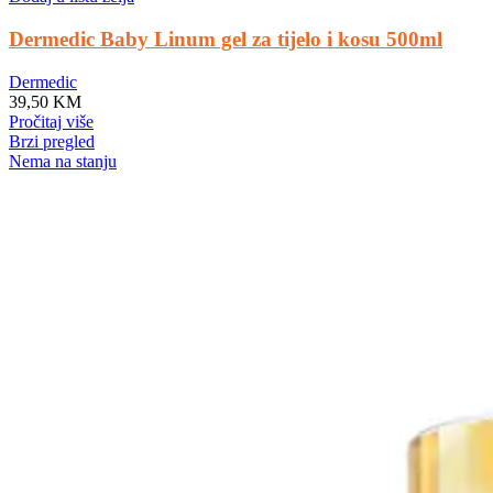
Dermedic Baby Linum gel za tijelo i kosu 500ml
Dermedic
39,50
KM
Pročitaj više
Brzi pregled
Nema na stanju