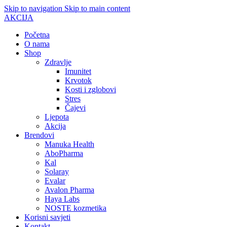
Skip to navigation
Skip to main content
AKCIJA
Početna
O nama
Shop
Zdravlje
Imunitet
Krvotok
Kosti i zglobovi
Stres
Čajevi
Ljepota
Akcija
Brendovi
Manuka Health
AboPharma
Kal
Solaray
Evalar
Avalon Pharma
Haya Labs
NOSTE kozmetika
Korisni savjeti
Kontakt