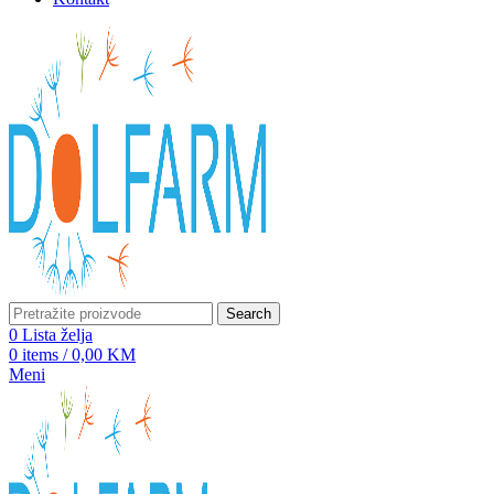
Search
0
Lista želja
0
items
/
0,00
KM
Meni