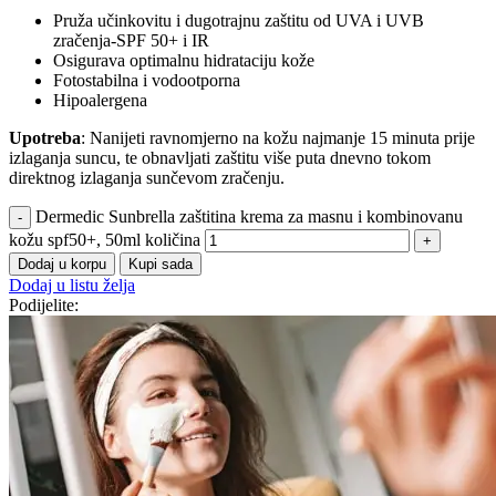
Pruža učinkovitu i dugotrajnu zaštitu od UVA i UVB
zračenja-SPF 50+ i IR
Osigurava optimalnu hidrataciju kože
Fotostabilna i vodootporna
Hipoalergena
Upotreba
: Nanijeti ravnomjerno na kožu najmanje 15 minuta prije
izlaganja suncu, te obnavljati zaštitu više puta dnevno tokom
direktnog izlaganja sunčevom zračenju.
Dermedic Sunbrella zaštitina krema za masnu i kombinovanu
kožu spf50+, 50ml količina
Dodaj u korpu
Kupi sada
Dodaj u listu želja
Podijelite: