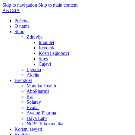
Skip to navigation
Skip to main content
AKCIJA
Početna
O nama
Shop
Zdravlje
Imunitet
Krvotok
Kosti i zglobovi
Stres
Čajevi
Ljepota
Akcija
Brendovi
Manuka Health
AboPharma
Kal
Solaray
Evalar
Avalon Pharma
Haya Labs
NOSTE kozmetika
Korisni savjeti
Kontakt