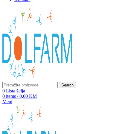
Search
0
Lista želja
0
items
/
0,00
KM
Meni