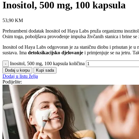
Inositol, 500 mg, 100 kapsula
53,90
KM
Prehrambeni dodatak Inositol od Haya Labs pruža organizmu inozitol,
Osim toga, poboljšava provođenje impulsa živčanih stanica i brine se
Inositol od Haya Labs odgovoran je za staničnu diobu i prisutan je u n
sustava. Ima
detoksikacijsko djelovanje
i primjenjuje se na jetru. T
Inositol, 500 mg, 100 kapsula količina
Dodaj u korpu
Kupi sada
Dodaj u listu želja
Podijelite: