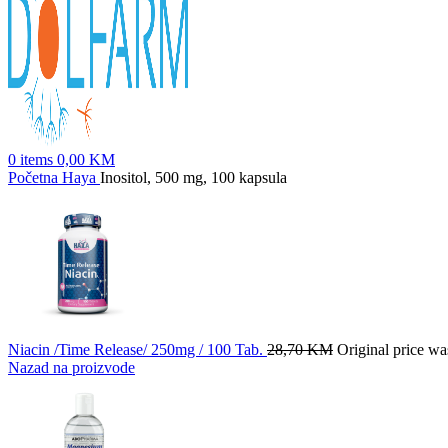
0
items
0,00
KM
Početna
Haya
Inositol, 500 mg, 100 kapsula
Niacin /Time Release/ 250mg / 100 Tab.
28,70
KM
Original price w
Nazad na proizvode