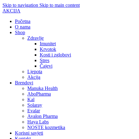
Skip to navigation
Skip to main content
AKCIJA
Početna
O nama
Shop
Zdravlje
Imunitet
Krvotok
Kosti i zglobovi
Stres
Čajevi
Ljepota
Akcija
Brendovi
Manuka Health
AboPharma
Kal
Solaray
Evalar
Avalon Pharma
Haya Labs
NOSTE kozmetika
Korisni savjeti
Kontakt