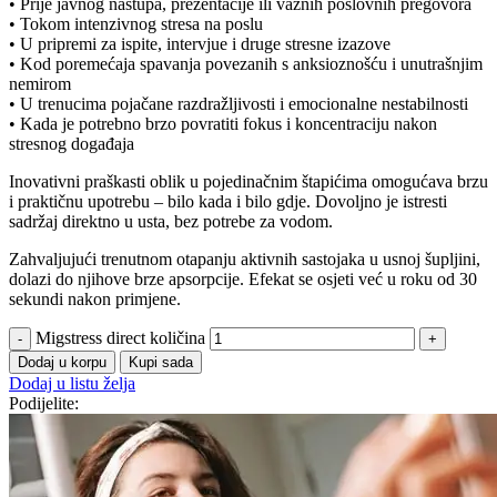
• Prije javnog nastupa, prezentacije ili važnih poslovnih pregovora
• Tokom intenzivnog stresa na poslu
• U pripremi za ispite, intervjue i druge stresne izazove
• Kod poremećaja spavanja povezanih s anksioznošću i unutrašnjim
nemirom
• U trenucima pojačane razdražljivosti i emocionalne nestabilnosti
• Kada je potrebno brzo povratiti fokus i koncentraciju nakon
stresnog događaja
Inovativni praškasti oblik u pojedinačnim štapićima omogućava brzu
i praktičnu upotrebu – bilo kada i bilo gdje. Dovoljno je istresti
sadržaj direktno u usta, bez potrebe za vodom.
Zahvaljujući trenutnom otapanju aktivnih sastojaka u usnoj šupljini,
dolazi do njihove brze apsorpcije. Efekat se osjeti već u roku od 30
sekundi nakon primjene.
Migstress direct količina
Dodaj u korpu
Kupi sada
Dodaj u listu želja
Podijelite: