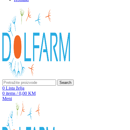
Search
0
Lista želja
0
items
/
0,00
KM
Meni