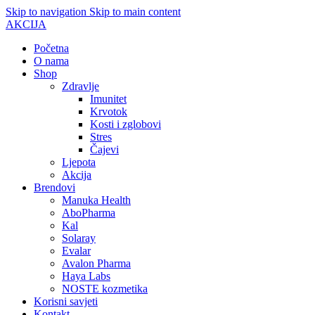
Skip to navigation
Skip to main content
AKCIJA
Početna
O nama
Shop
Zdravlje
Imunitet
Krvotok
Kosti i zglobovi
Stres
Čajevi
Ljepota
Akcija
Brendovi
Manuka Health
AboPharma
Kal
Solaray
Evalar
Avalon Pharma
Haya Labs
NOSTE kozmetika
Korisni savjeti
Kontakt