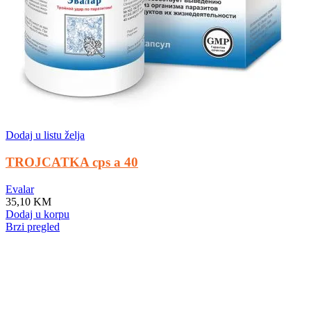
Dodaj u listu želja
TROJCATKA cps a 40
Evalar
35,10
KM
Dodaj u korpu
Brzi pregled
Makeup for special events: shine uniquely!
A special day requires a special look, and bright makeup will be its
highlight. Regardless of whether it is a wedding, a corporate event,
or a romantic dinner, the right makeup will help you feel confident