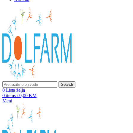
Search
0
Lista želja
0
items
/
0,00
KM
Meni