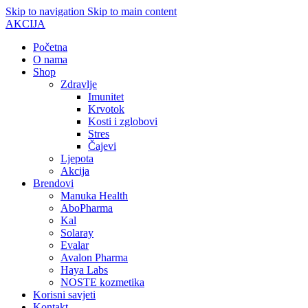
Skip to navigation
Skip to main content
AKCIJA
Početna
O nama
Shop
Zdravlje
Imunitet
Krvotok
Kosti i zglobovi
Stres
Čajevi
Ljepota
Akcija
Brendovi
Manuka Health
AboPharma
Kal
Solaray
Evalar
Avalon Pharma
Haya Labs
NOSTE kozmetika
Korisni savjeti
Kontakt