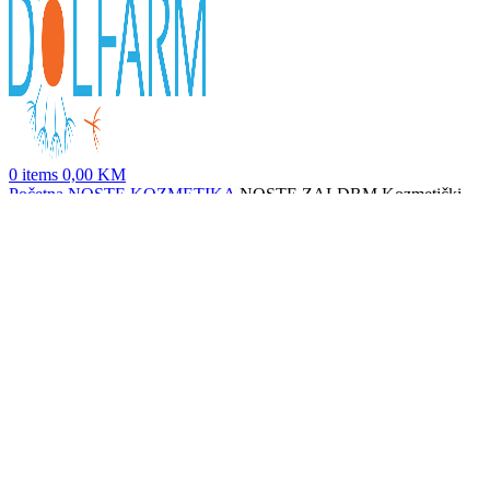
0
items
0,00
KM
Početna
NOSTE KOZMETIKA
NOSTE ZALDRM Kozmetički
Tretman Mikroiglicama 2 ml × 5
NOSTE ZALDRM Hidratantna Krema Protiv Nepravilnosti Kože
50 g
65,80
KM
Nazad na proizvode