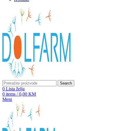
Search
0
Lista želja
0
items
/
0,00
KM
Meni