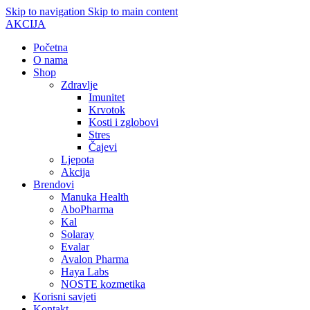
Skip to navigation
Skip to main content
AKCIJA
Početna
O nama
Shop
Zdravlje
Imunitet
Krvotok
Kosti i zglobovi
Stres
Čajevi
Ljepota
Akcija
Brendovi
Manuka Health
AboPharma
Kal
Solaray
Evalar
Avalon Pharma
Haya Labs
NOSTE kozmetika
Korisni savjeti
Kontakt