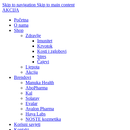
Skip to navigation
Skip to main content
AKCIJA
Početna
O nama
Shop
Zdravlje
Imunitet
Krvotok
Kosti i zglobovi
Stres
Čajevi
Ljepota
Akcija
Brendovi
Manuka Health
AboPharma
Kal
Solaray
Evalar
Avalon Pharma
Haya Labs
NOSTE kozmetika
Korisni savjeti
Kontakt