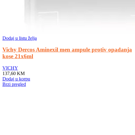
Dodaj u listu želja
Vichy Dercos Aminexil men ampule protiv opadanja
kose 21x6ml
VICHY
137,60
KM
Dodaj u korpu
Brzi pregled