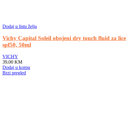
Dodaj u listu želja
Vichy Capital Soleil obojeni dry touch fluid za lice
spf50, 50ml
VICHY
39,00
KM
Dodaj u korpu
Brzi pregled