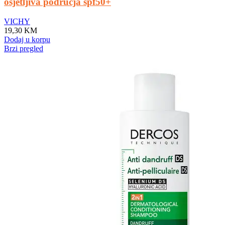
osjetljiva područja spf50+
VICHY
19,30
KM
Dodaj u korpu
Brzi pregled