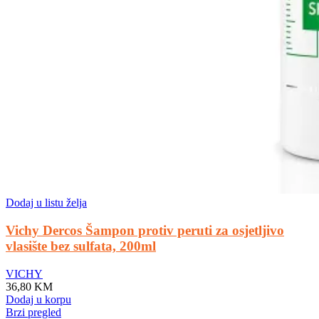
Dodaj u listu želja
Vichy Dercos Šampon protiv peruti za osjetljivo
vlasište bez sulfata, 200ml
VICHY
36,80
KM
Dodaj u korpu
Brzi pregled