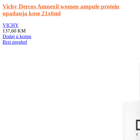
Vichy Dercos Amnexil women ampule protein
opadanja kose 21x6ml
VICHY
137,60
KM
Dodaj u korpu
Brzi pregled