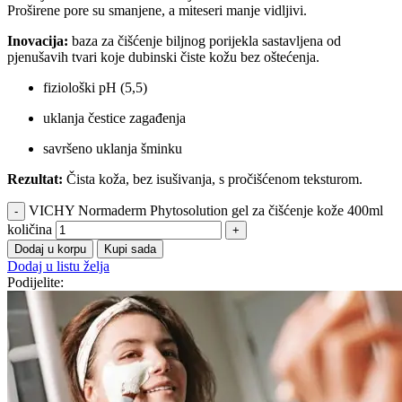
Proširene pore su smanjene, a miteseri manje vidljivi.
Inovacija:
baza za čišćenje biljnog porijekla sastavljena od
pjenušavih tvari koje dubinski čiste kožu bez oštećenja.
fiziološki pH (5,5)
uklanja čestice zagađenja
savršeno uklanja šminku
Rezultat:
Čista koža, bez isušivanja, s pročišćenom teksturom.
VICHY Normaderm Phytosolution gel za čišćenje kože 400ml
količina
Dodaj u korpu
Kupi sada
Dodaj u listu želja
Podijelite: