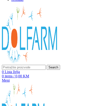
Search
0
Lista želja
0
items
/
0,00
KM
Meni