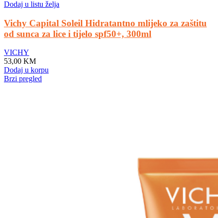
Dodaj u listu želja
Vichy Capital Soleil Hidratantno mlijeko za zaštitu
od sunca za lice i tijelo spf50+, 300ml
VICHY
53,00
KM
Dodaj u korpu
Brzi pregled