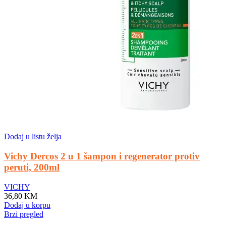
Dodaj u listu želja
Vichy Dercos 2 u 1 šampon i regenerator protiv
peruti, 200ml
VICHY
36,80
KM
Dodaj u korpu
Brzi pregled