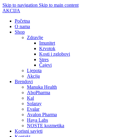
Skip to navigation
Skip to main content
AKCIJA
Početna
O nama
Shop
Zdravlje
Imunitet
Krvotok
Kosti i zglobovi
Stres
Čajevi
Ljepota
Akcija
Brendovi
Manuka Health
AboPharma
Kal
Solaray
Evalar
Avalon Pharma
Haya Labs
NOSTE kozmetika
Korisni savjeti
Kontakt